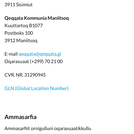
3911 Sisimiut
Qeqqata Kommunia Maniitsoq
Kuuttartoq B1077
Postboks 100
3912 Maniitsoq
E-mail
qeqqata@qeqqata.gl
Oqarasuaat (+299) 70 21 00
CVR. NR. 31290945
GLN (Global Location Number)
Ammasarfia
Ammasarfiit ornigulluni oqarasuaatikkullu