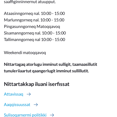
saaffiginninnernut atuupput.
Ataasinngorneq nal. 10:00 - 15:00
Marlunngorneq nal. 10:00 - 15:00
Pingasunngorneq Matoqqavoq
Sisamanngorneq nal. 10:00 - 15:00
Tallimanngorneq nal 10:00 - 15:00
Weekendi matoqqavoq
Nittartagaq atorlugu imminut sulligit, taamaasillutit
tunuleriiaartut qaangerlugit imminut sullillutit.
Nittartakkap iluani iserfissat
Attavissaq
Aaqqissuussat
Sulisoqarnermi politikki