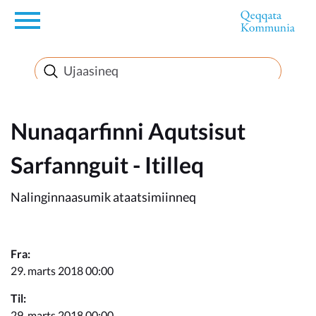
en
Innuttaasunut
Inuussutissarsiorneq
Nunaqarfinni Aqutsisut
Sarfannguit - Itilleq
Politikki
Nalinginnaasumik ataatsimiinneq
Takornariat
Fra:
29. marts 2018 00:00
Imminut sullinneq
Til:
29. marts 2018 00:00