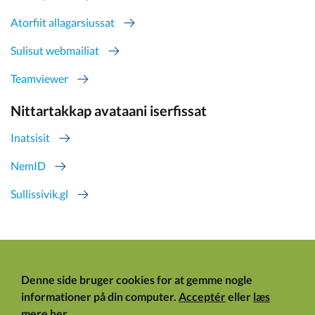
Atorfiit allagarsiussat
Sulisut webmailiat
Teamviewer
Nittartakkap avataani iserfissat
Inatsisit
NemID
Sullissivik.gl
Denne side bruger cookies for at gemme nogle
informationer på din computer.
Acceptér
eller
læs
mere her
.