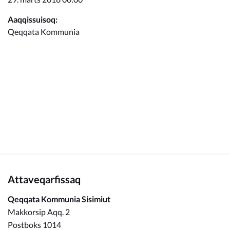
Kommunimi pilersaarut
Aaqqissuisoq:
Qeqqata Kommunia
Kommune pillugu
Attaveqarfissaq
Qeqqata Kommunia Sisimiut
Makkorsip Aqq. 2
Postboks 1014