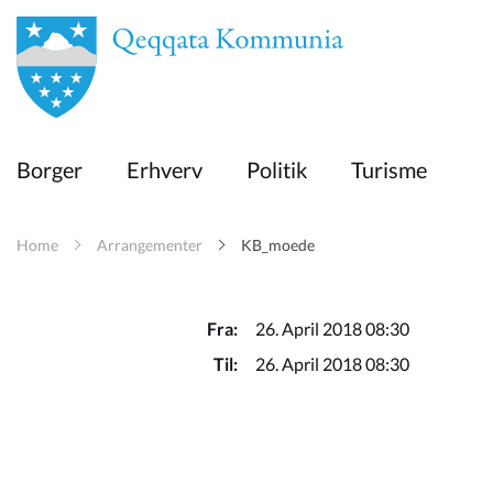
en
Borger
Borger
Erhverv
Politik
Turisme
Erhverv
Home
Arrangementer
KB_moede
Politik
Turisme
Fra:
26. April 2018 08:30
Til:
26. April 2018 08:30
Kommuneplanen