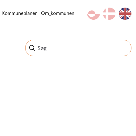
kl-GL
da
en
Kommuneplanen
Om_kommunen