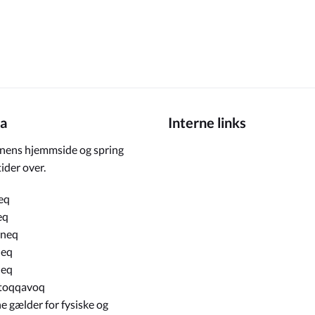
a
Interne links
ens hjemmside og spring
ider over.
eq
eq
rneq
neq
neq
toqqavoq
e gælder for fysiske og