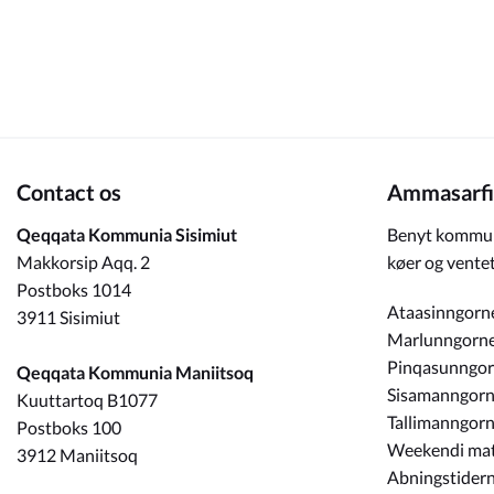
Om_kommunen
Contact os
Ammasarfi
Qeqqata Kommunia Sisimiut
Benyt kommun
Makkorsip Aqq. 2
køer og ventet
Postboks 1014
Ataasinngorn
3911 Sisimiut
Marlunngorn
Pinqasunngo
Qeqqata Kommunia Maniitsoq
Sisamanngor
Kuuttartoq B1077
Tallimanngor
Postboks 100
Weekendi ma
3912 Maniitsoq
Abningstidern