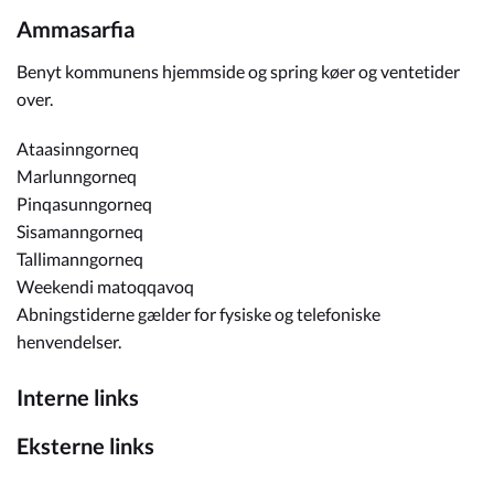
Ammasarfia
Benyt kommunens hjemmside og spring køer og ventetider
over.
Ataasinngorneq
Marlunngorneq
Pinqasunngorneq
Sisamanngorneq
Tallimanngorneq
Weekendi matoqqavoq
Abningstiderne gælder for fysiske og telefoniske
henvendelser.
Interne links
Eksterne links