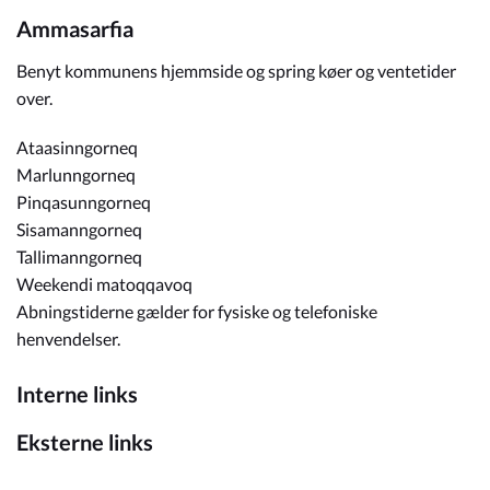
Ammasarfia
Benyt kommunens hjemmside og spring køer og ventetider
over.
Ataasinngorneq
Marlunngorneq
Pinqasunngorneq
Sisamanngorneq
Tallimanngorneq
Weekendi matoqqavoq
Abningstiderne gælder for fysiske og telefoniske
henvendelser.
Interne links
Eksterne links