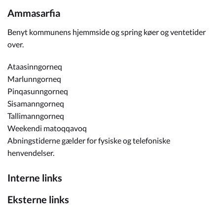
Ammasarfia
Benyt kommunens hjemmside og spring køer og ventetider
over.
Ataasinngorneq
Marlunngorneq
Pinqasunngorneq
Sisamanngorneq
Tallimanngorneq
Weekendi matoqqavoq
Abningstiderne gælder for fysiske og telefoniske
henvendelser.
Interne links
Eksterne links