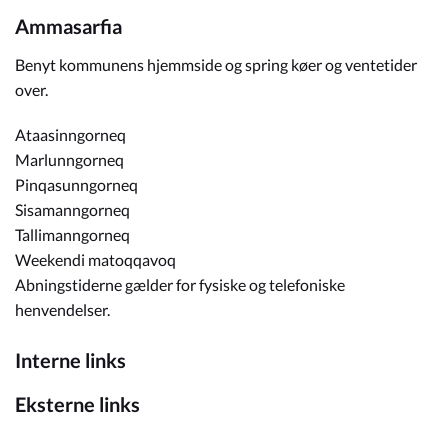
Ammasarfia
Benyt kommunens hjemmside og spring køer og ventetider
over.
Ataasinngorneq
Marlunngorneq
Pinqasunngorneq
Sisamanngorneq
Tallimanngorneq
Weekendi matoqqavoq
Abningstiderne gælder for fysiske og telefoniske
henvendelser.
Interne links
Eksterne links