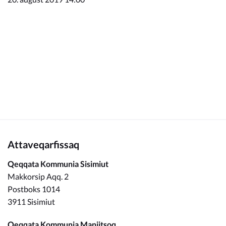
Kommunimi pilersaarut
Kommune pillugu
Attaveqarfissaq
Qeqqata Kommunia Sisimiut
Makkorsip Aqq. 2
Postboks 1014
3911 Sisimiut
Qeqqata Kommunia Maniitsoq