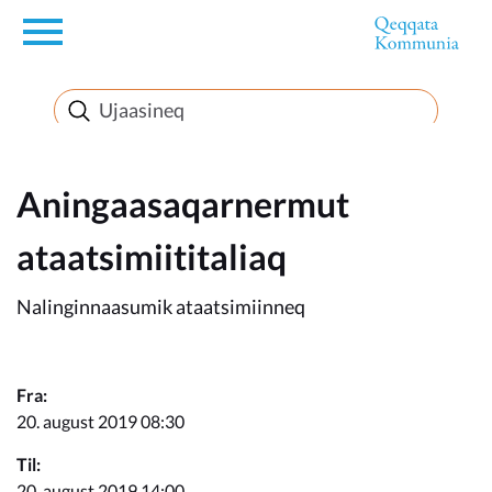
en
Innuttaasunut
Inuussutissarsiorneq
Aningaasaqarnermut
ataatsimiititaliaq
Politikki
Nalinginnaasumik ataatsimiinneq
Takornariat
Fra:
20. august 2019 08:30
Imminut sullinneq
Til:
20. august 2019 14:00