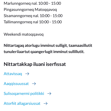
Marlunngorneq nal. 10:00 - 15:00
Pingasunngorneq Matoqqavoq
Sisamanngorneq nal. 10:00 - 15:00
Tallimanngorneq nal 10:00 - 15:00
Weekendi matoqqavoq
Nittartagaq atorlugu imminut sulligit, taamaasillutit
tunuleriiaartut qaangerlugit imminut sullillutit.
Nittartakkap iluani iserfissat
Attavissaq
Aaqqissuussat
Sulisoqarnermi politikki
Atorfiit allagarsiussat