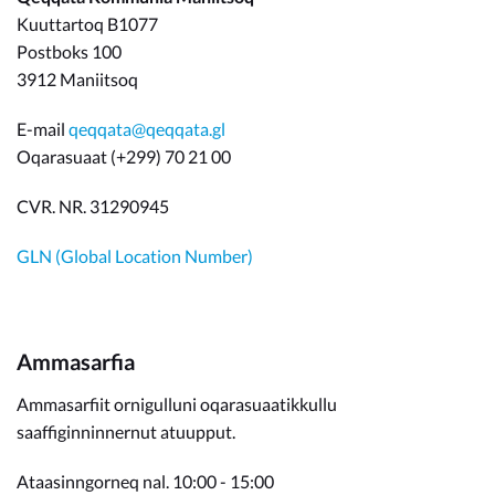
Kuuttartoq B1077
Postboks 100
3912 Maniitsoq
E-mail
qeqqata@qeqqata.gl
Oqarasuaat (+299) 70 21 00
CVR. NR. 31290945
GLN (Global Location Number)
Ammasarfia
Ammasarfiit ornigulluni oqarasuaatikkullu
saaffiginninnernut atuupput.
Ataasinngorneq nal. 10:00 - 15:00