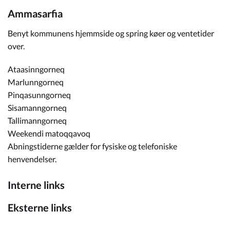
Ammasarfia
Benyt kommunens hjemmside og spring køer og ventetider
over.
Ataasinngorneq
Marlunngorneq
Pinqasunngorneq
Sisamanngorneq
Tallimanngorneq
Weekendi matoqqavoq
Abningstiderne gælder for fysiske og telefoniske
henvendelser.
Interne links
Eksterne links