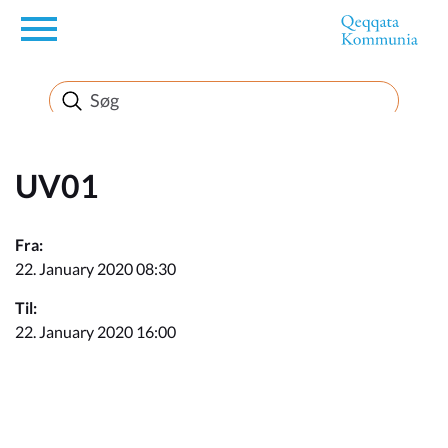
en
Borger
Erhverv
UV01
Politik
Fra:
22. January 2020 08:30
Turisme
Til:
22. January 2020 16:00
Kommuneplanen