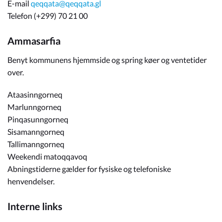
E-mail
qeqqata@qeqqata.gl
Telefon (+299) 70 21 00
Ammasarfia
Benyt kommunens hjemmside og spring køer og ventetider
over.
Ataasinngorneq
Marlunngorneq
Pinqasunngorneq
Sisamanngorneq
Tallimanngorneq
Weekendi matoqqavoq
Abningstiderne gælder for fysiske og telefoniske
henvendelser.
Interne links