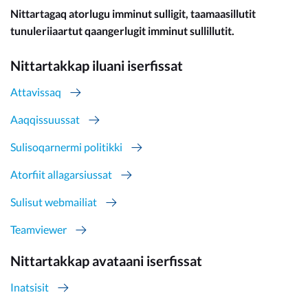
Nittartagaq atorlugu imminut sulligit, taamaasillutit
tunuleriiaartut qaangerlugit imminut sullillutit.
Nittartakkap iluani iserfissat
Attavissaq
Aaqqissuussat
Sulisoqarnermi politikki
Atorfiit allagarsiussat
Sulisut webmailiat
Teamviewer
Nittartakkap avataani iserfissat
Inatsisit