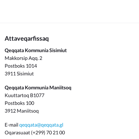
Attaveqarfissaq
Qeqqata Kommunia Sisimiut
Makkorsip Aqq. 2
Postboks 1014
3911 Sisimiut
Qeqqata Kommunia Maniitsoq
Kuuttartoq B1077
Postboks 100
3912 Maniitsoq
E-mail
qeqqata@qeqqata.gl
Oqarasuaat (+299) 70 21 00