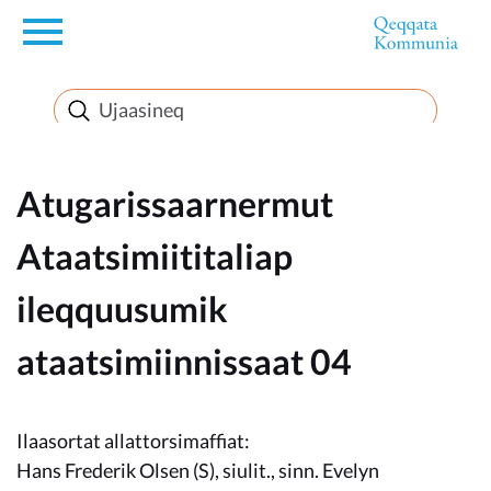
en
Innuttaasunut
Inuussutissarsiorneq
Atugarissaarnermut
Ataatsimiititaliap
Politikki
ileqquusumik
Takornariat
ataatsimiinnissaat 04
Imminut sullinneq
Ilaasortat allattorsimaffiat:
Hans Frederik Olsen (S), siulit., sinn. Evelyn