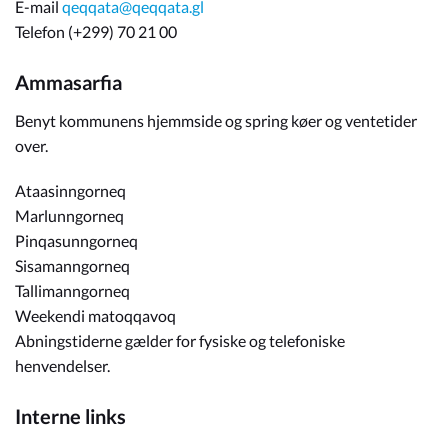
E-mail
qeqqata@qeqqata.gl
Telefon (+299) 70 21 00
Ammasarfia
Benyt kommunens hjemmside og spring køer og ventetider
over.
Ataasinngorneq
Marlunngorneq
Pinqasunngorneq
Sisamanngorneq
Tallimanngorneq
Weekendi matoqqavoq
Abningstiderne gælder for fysiske og telefoniske
henvendelser.
Interne links