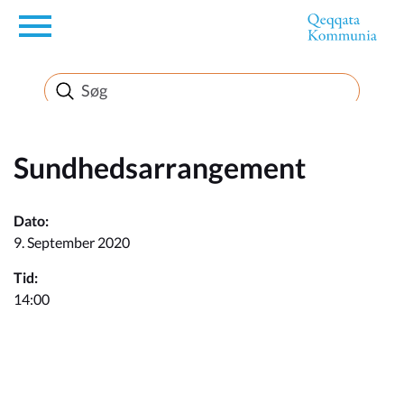
en
Borger
Erhverv
Sundhedsarrangement
Politik
Dato:
9. September 2020
Turisme
Tid:
14:00
Kommuneplanen