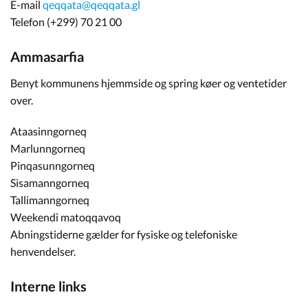
E-mail
qeqqata@qeqqata.gl
Telefon (+299) 70 21 00
Ammasarfia
Benyt kommunens hjemmside og spring køer og ventetider
over.
Ataasinngorneq
Marlunngorneq
Pinqasunngorneq
Sisamanngorneq
Tallimanngorneq
Weekendi matoqqavoq
Abningstiderne gælder for fysiske og telefoniske
henvendelser.
Interne links