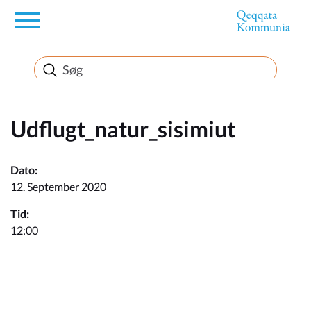
en
Borger
Erhverv
Udflugt_natur_sisimiut
Politik
Dato:
12. September 2020
Turisme
Tid:
12:00
Kommuneplanen