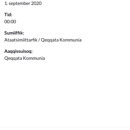
Kommunimi pilersaarut
1. september 2020
Tid:
Kommune pillugu
00:00
Sumiiffik:
Ataatsimiittarfik / Qeqqata Kommunia
Aaqqissuisoq:
Qeqqata Kommunia