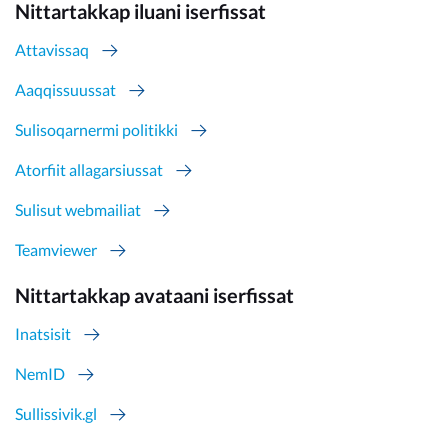
Nittartakkap iluani iserfissat
Attavissaq
Aaqqissuussat
Sulisoqarnermi politikki
Atorfiit allagarsiussat
Sulisut webmailiat
Teamviewer
Nittartakkap avataani iserfissat
Inatsisit
NemID
Sullissivik.gl