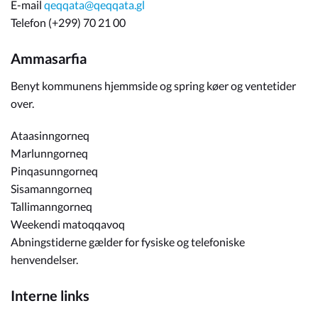
E-mail
qeqqata@qeqqata.gl
Telefon (+299) 70 21 00
Ammasarfia
Benyt kommunens hjemmside og spring køer og ventetider
over.
Ataasinngorneq
Marlunngorneq
Pinqasunngorneq
Sisamanngorneq
Tallimanngorneq
Weekendi matoqqavoq
Abningstiderne gælder for fysiske og telefoniske
henvendelser.
Interne links