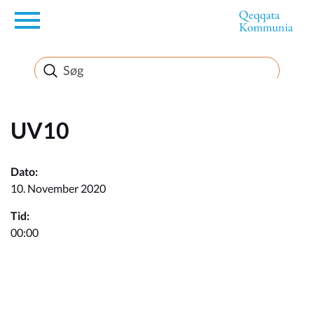
en
Borger
Erhverv
UV10
Politik
Dato:
10. November 2020
Turisme
Tid:
00:00
Kommuneplanen