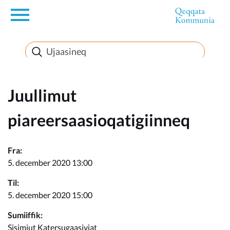
en
Innuttaasunut
Inuussutissarsiorneq
Juullimut
piareersaasioqatigiinneq
Politikki
Fra:
Takornariat
5. december 2020 13:00
Til:
5. december 2020 15:00
Imminut sullinneq
Sumiiffik:
Sisimiut Katersugaasiviat