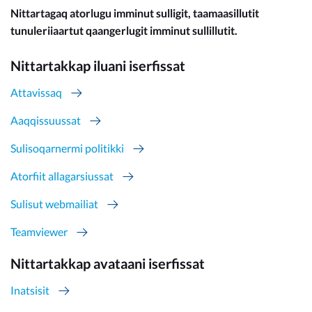
Nittartagaq atorlugu imminut sulligit, taamaasillutit
tunuleriiaartut qaangerlugit imminut sullillutit.
Nittartakkap iluani iserfissat
Attavissaq
Aaqqissuussat
Sulisoqarnermi politikki
Atorfiit allagarsiussat
Sulisut webmailiat
Teamviewer
Nittartakkap avataani iserfissat
Inatsisit