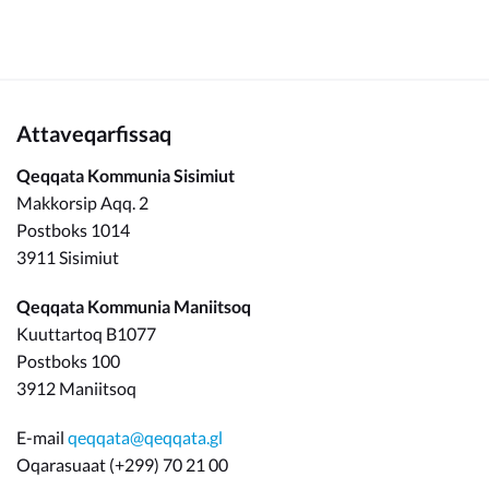
Attaveqarfissaq
Qeqqata Kommunia Sisimiut
Makkorsip Aqq. 2
Postboks 1014
3911 Sisimiut
Qeqqata Kommunia Maniitsoq
Kuuttartoq B1077
Postboks 100
3912 Maniitsoq
E-mail
qeqqata@qeqqata.gl
Oqarasuaat (+299) 70 21 00