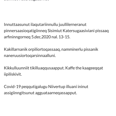
Kommunimi pilersaarut
Kommune pillugu
Innuttaasunut ilaqutariinnullu juullilerneranut
pinnersaasioqatigiinneq Sisimiut Katersugaasiviani pissaaq
arfininngorneq 5.dec.2020 nal. 13-15.
Kakillarnanik orpiliortoqassaaq, namminerlu pissanik
naneruusiortoqarsinnaalluni.
Kikkulluunniit tikilluaqqusaapput. Kaffe the kaageeqqat
iipiliskivit.
Covid-19 peqqutigalugu Niivertup illuani ininut
assigiinngitsunut agguataarneqassapput.