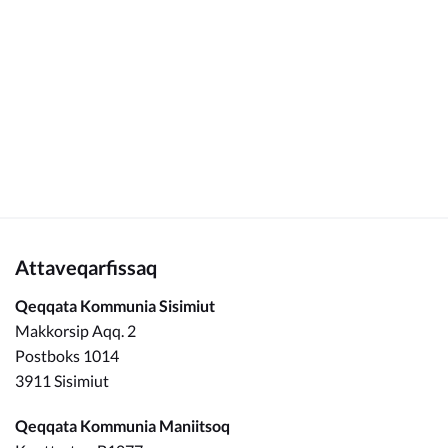
Kommunimi pilersaarut
Kommune pillugu
Attaveqarfissaq
Qeqqata Kommunia Sisimiut
Makkorsip Aqq. 2
Postboks 1014
3911 Sisimiut
Qeqqata Kommunia Maniitsoq