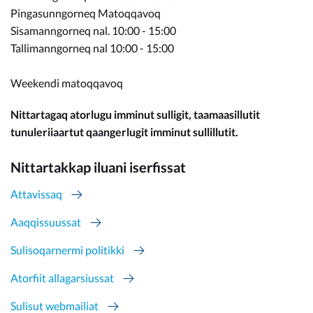
Pingasunngorneq Matoqqavoq
Sisamanngorneq nal. 10:00 - 15:00
Tallimanngorneq nal 10:00 - 15:00
Weekendi matoqqavoq
Nittartagaq atorlugu imminut sulligit, taamaasillutit
tunuleriiaartut qaangerlugit imminut sullillutit.
Nittartakkap iluani iserfissat
Attavissaq
Aaqqissuussat
Sulisoqarnermi politikki
Atorfiit allagarsiussat
Sulisut webmailiat