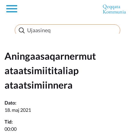
en
Innuttaasunut
Inuussutissarsiorneq
Aningaasaqarnermut
ataatsimiititaliap
Politikki
ataatsimiinnera
Takornariat
Dato:
18. maj 2021
Imminut sullinneq
Tid:
00:00