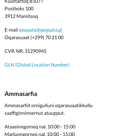
Kuuttartoq B1077
Postboks 100
3912 Maniitsoq
E-mail
qeqqata@qeqqata.gl
Oqarasuaat (+299) 70 21 00
CVR. NR. 31290945
GLN (Global Location Number)
Ammasarfia
Ammasarfiit ornigulluni oqarasuaatikkullu
saaffiginninnernut atuupput.
Ataasinngorneq nal. 10:00 - 15:00
Marlunngorneq nal. 10:00 - 15:00