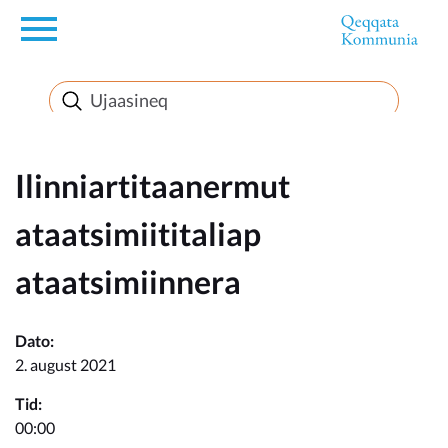
en
Innuttaasunut
Inuussutissarsiorneq
Ilinniartitaanermut
ataatsimiititaliap
Politikki
ataatsimiinnera
Takornariat
Dato:
2. august 2021
Imminut sullinneq
Tid:
00:00