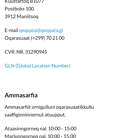
Kuuttartoq B1077
Postboks 100
3912 Maniitsoq
E-mail
qeqqata@qeqqata.gl
Oqarasuaat (+299) 70 21 00
CVR. NR. 31290945
GLN (Global Location Number)
Ammasarfia
Ammasarfiit ornigulluni oqarasuaatikkullu
saaffiginninnernut atuupput.
Ataasinngorneq nal. 10:00 - 15:00
Marlunngorneq nal. 10:00 - 15:00