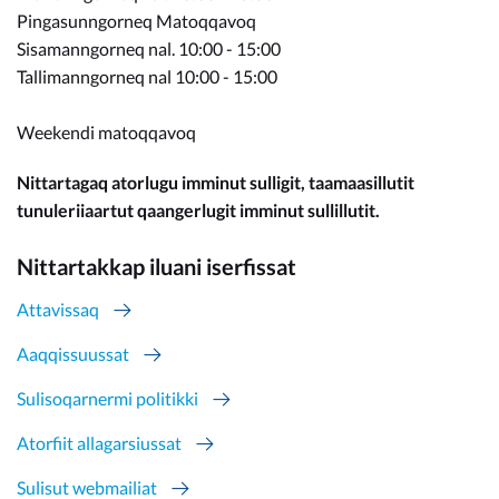
Pingasunngorneq Matoqqavoq
Sisamanngorneq nal. 10:00 - 15:00
Tallimanngorneq nal 10:00 - 15:00
Weekendi matoqqavoq
Nittartagaq atorlugu imminut sulligit, taamaasillutit
tunuleriiaartut qaangerlugit imminut sullillutit.
Nittartakkap iluani iserfissat
Attavissaq
Aaqqissuussat
Sulisoqarnermi politikki
Atorfiit allagarsiussat
Sulisut webmailiat