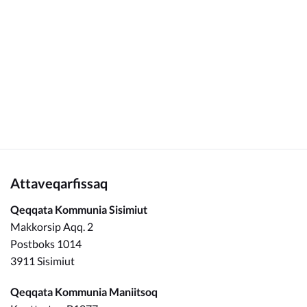
Kommunimi pilersaarut
Kommune pillugu
Attaveqarfissaq
Qeqqata Kommunia Sisimiut
Makkorsip Aqq. 2
Postboks 1014
3911 Sisimiut
Qeqqata Kommunia Maniitsoq