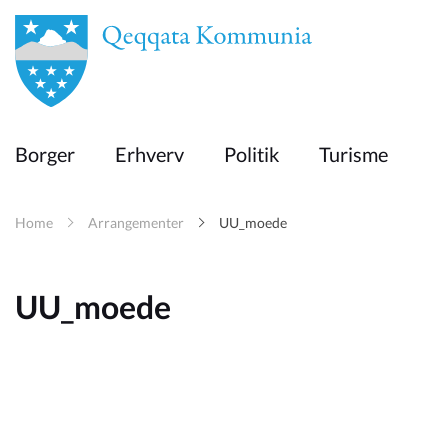
en
Borger
Borger
Erhverv
Politik
Turisme
Erhverv
Home
Arrangementer
UU_moede
Politik
UU_moede
Turisme
Kommuneplanen