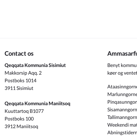
Om_kommunen
Contact os
Ammasarfi
Qeqqata Kommunia Sisimiut
Benyt kommun
Makkorsip Aqq. 2
køer og ventet
Postboks 1014
Ataasinngorn
3911 Sisimiut
Marlunngorn
Pinqasunngo
Qeqqata Kommunia Maniitsoq
Sisamanngor
Kuuttartoq B1077
Tallimanngor
Postboks 100
Weekendi ma
3912 Maniitsoq
Abningstidern