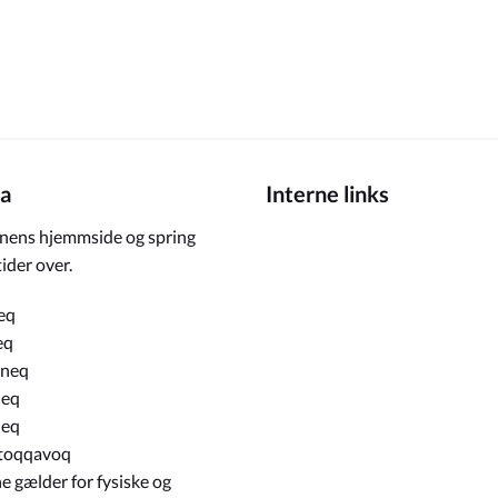
a
Interne links
ens hjemmside og spring
ider over.
eq
eq
rneq
neq
neq
toqqavoq
e gælder for fysiske og