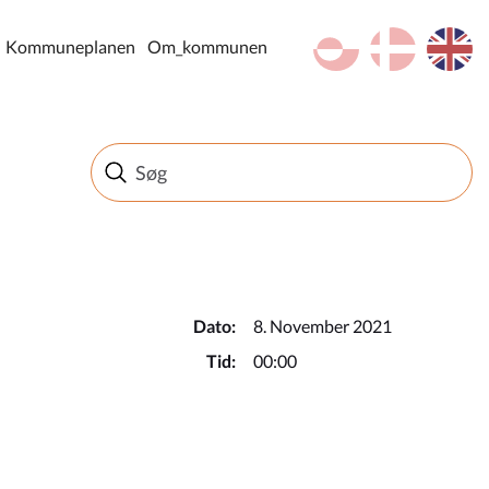
kl-GL
da
en
Kommuneplanen
Om_kommunen
Dato:
8. November 2021
Tid:
00:00