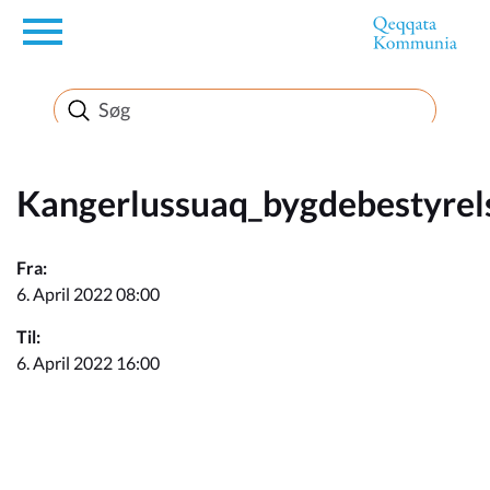
en
Borger
Erhverv
Kangerlussuaq_bygdebestyrel
Politik
Fra:
6. April 2022 08:00
Turisme
Til:
6. April 2022 16:00
Kommuneplanen