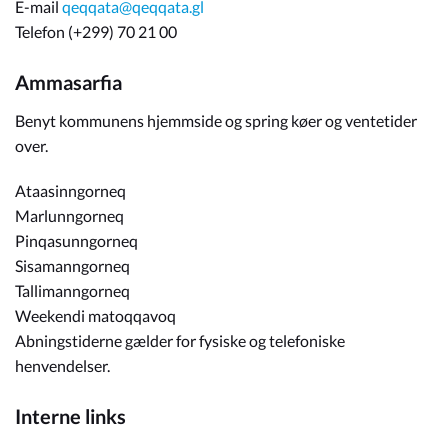
E-mail
qeqqata@qeqqata.gl
Telefon (+299) 70 21 00
Ammasarfia
Benyt kommunens hjemmside og spring køer og ventetider
over.
Ataasinngorneq
Marlunngorneq
Pinqasunngorneq
Sisamanngorneq
Tallimanngorneq
Weekendi matoqqavoq
Abningstiderne gælder for fysiske og telefoniske
henvendelser.
Interne links