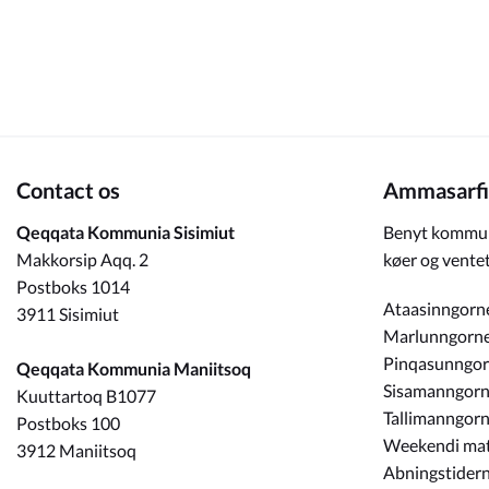
Om_kommunen
Contact os
Ammasarfi
Qeqqata Kommunia Sisimiut
Benyt kommun
Makkorsip Aqq. 2
køer og ventet
Postboks 1014
Ataasinngorn
3911 Sisimiut
Marlunngorn
Pinqasunngo
Qeqqata Kommunia Maniitsoq
Sisamanngor
Kuuttartoq B1077
Tallimanngor
Postboks 100
Weekendi ma
3912 Maniitsoq
Abningstidern