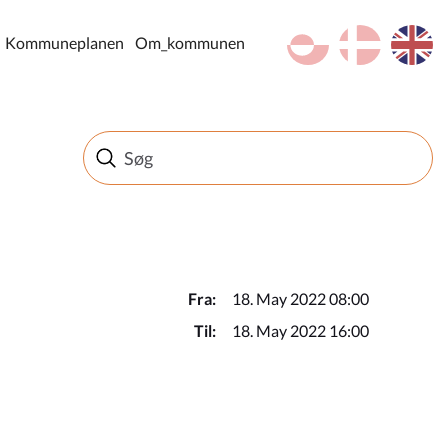
kl-GL
da
en
Kommuneplanen
Om_kommunen
Fra:
18. May 2022 08:00
Til:
18. May 2022 16:00