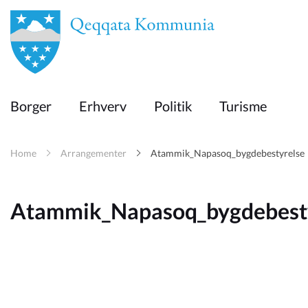
en
Borger
Borger
Erhverv
Politik
Turisme
Erhverv
Home
Arrangementer
Atammik_Napasoq_bygdebestyrelse
Politik
Atammik_Napasoq_bygdebest
Turisme
Kommuneplanen