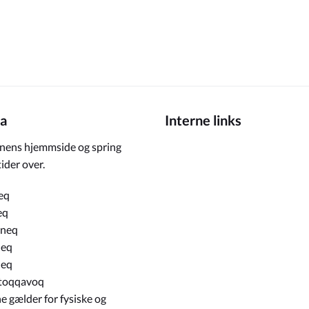
a
Interne links
ens hjemmside og spring
ider over.
eq
eq
rneq
neq
neq
toqqavoq
e gælder for fysiske og