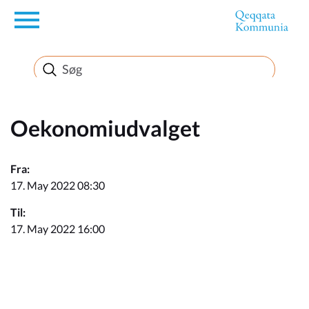
en
Borger
Erhverv
Oekonomiudvalget
Politik
Fra:
17. May 2022 08:30
Turisme
Til:
17. May 2022 16:00
Kommuneplanen