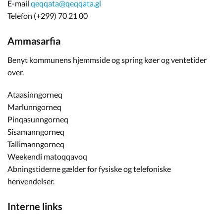
E-mail
qeqqata@qeqqata.gl
Telefon (+299) 70 21 00
Ammasarfia
Benyt kommunens hjemmside og spring køer og ventetider
over.
Ataasinngorneq
Marlunngorneq
Pinqasunngorneq
Sisamanngorneq
Tallimanngorneq
Weekendi matoqqavoq
Abningstiderne gælder for fysiske og telefoniske
henvendelser.
Interne links