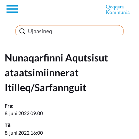
en
Innuttaasunut
Inuussutissarsiorneq
Nunaqarfinni Aqutsisut
ataatsimiinnerat
Politikki
Itilleq/Sarfannguit
Takornariat
Fra:
8. juni 2022 09:00
Imminut sullinneq
Til:
8. juni 2022 16:00