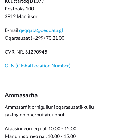
Kuuttartoq B1077
Postboks 100
3912 Maniitsoq
E-mail
qeqqata@qeqqata.gl
Oqarasuaat (+299) 70 21 00
CVR. NR. 31290945
GLN (Global Location Number)
Ammasarfia
Ammasarfiit ornigulluni oqarasuaatikkullu
saaffiginninnernut atuupput.
Ataasinngorneq nal. 10:00 - 15:00
Marlunngorneq nal. 10:00 - 15:00