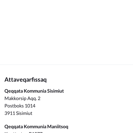
Kommunimi pilersaarut
Kommune pillugu
Attaveqarfissaq
Qeqqata Kommunia Sisimiut
Makkorsip Aqq. 2
Postboks 1014
3911 Sisimiut
Qeqqata Kommunia Maniitsoq