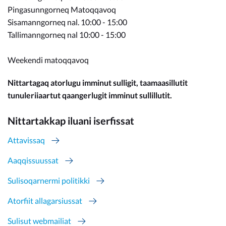
Pingasunngorneq Matoqqavoq
Sisamanngorneq nal. 10:00 - 15:00
Tallimanngorneq nal 10:00 - 15:00
Weekendi matoqqavoq
Nittartagaq atorlugu imminut sulligit, taamaasillutit
tunuleriiaartut qaangerlugit imminut sullillutit.
Nittartakkap iluani iserfissat
Attavissaq
Aaqqissuussat
Sulisoqarnermi politikki
Atorfiit allagarsiussat
Sulisut webmailiat