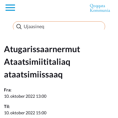
en
Innuttaasunut
Inuussutissarsiorneq
Atugarissaarnermut
Ataatsimiititaliaq
Politikki
ataatsimiissaaq
Takornariat
Fra:
10. oktober 2022 13:00
Imminut sullinneq
Til:
10. oktober 2022 15:00