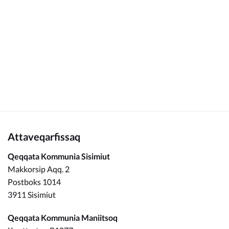
Kommunimi pilersaarut
Kommune pillugu
Attaveqarfissaq
Qeqqata Kommunia Sisimiut
Makkorsip Aqq. 2
Postboks 1014
3911 Sisimiut
Qeqqata Kommunia Maniitsoq