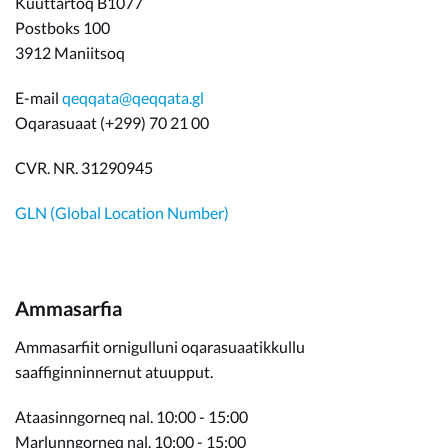
Kuuttartoq B1077
Postboks 100
3912 Maniitsoq
E-mail
qeqqata@qeqqata.gl
Oqarasuaat (+299) 70 21 00
CVR. NR. 31290945
GLN (Global Location Number)
Ammasarfia
Ammasarfiit ornigulluni oqarasuaatikkullu
saaffiginninnernut atuupput.
Ataasinngorneq nal. 10:00 - 15:00
Marlunngorneq nal. 10:00 - 15:00