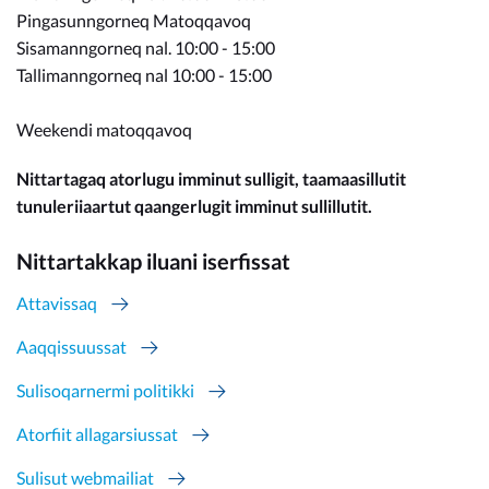
Pingasunngorneq Matoqqavoq
Sisamanngorneq nal. 10:00 - 15:00
Tallimanngorneq nal 10:00 - 15:00
Weekendi matoqqavoq
Nittartagaq atorlugu imminut sulligit, taamaasillutit
tunuleriiaartut qaangerlugit imminut sullillutit.
Nittartakkap iluani iserfissat
Attavissaq
Aaqqissuussat
Sulisoqarnermi politikki
Atorfiit allagarsiussat
Sulisut webmailiat