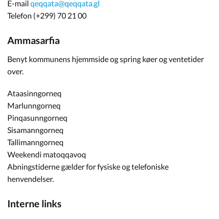
E-mail
qeqqata@qeqqata.gl
Telefon (+299) 70 21 00
Ammasarfia
Benyt kommunens hjemmside og spring køer og ventetider
over.
Ataasinngorneq
Marlunngorneq
Pinqasunngorneq
Sisamanngorneq
Tallimanngorneq
Weekendi matoqqavoq
Abningstiderne gælder for fysiske og telefoniske
henvendelser.
Interne links