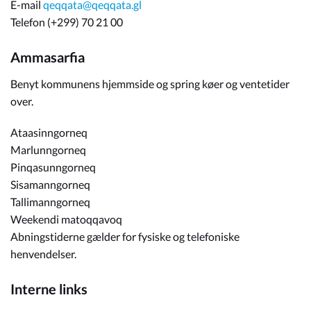
E-mail
qeqqata@qeqqata.gl
Telefon (+299) 70 21 00
Ammasarfia
Benyt kommunens hjemmside og spring køer og ventetider
over.
Ataasinngorneq
Marlunngorneq
Pinqasunngorneq
Sisamanngorneq
Tallimanngorneq
Weekendi matoqqavoq
Abningstiderne gælder for fysiske og telefoniske
henvendelser.
Interne links