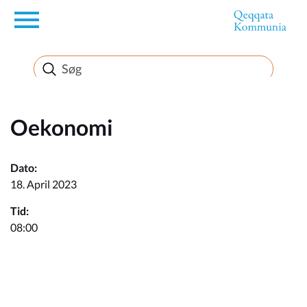
en
Borger
Erhverv
Oekonomi
Politik
Dato:
18. April 2023
Turisme
Tid:
08:00
Kommuneplanen