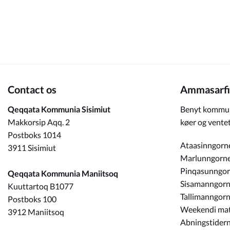
Om_kommunen
Contact os
Ammasarfi
Qeqqata Kommunia Sisimiut
Benyt kommun
Makkorsip Aqq. 2
køer og ventet
Postboks 1014
Ataasinngorn
3911 Sisimiut
Marlunngorn
Pinqasunngo
Qeqqata Kommunia Maniitsoq
Sisamanngor
Kuuttartoq B1077
Tallimanngor
Postboks 100
Weekendi ma
3912 Maniitsoq
Abningstidern