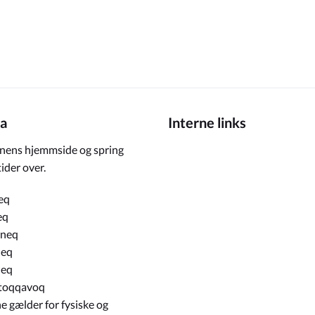
a
Interne links
ens hjemmside og spring
ider over.
eq
eq
rneq
neq
neq
toqqavoq
e gælder for fysiske og