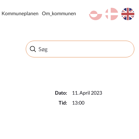
kl-GL
da
en
Kommuneplanen
Om_kommunen
Dato:
11. April 2023
Tid:
13:00