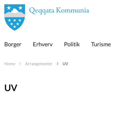
en
Borger
Borger
Erhverv
Politik
Turisme
Erhverv
Home
Arrangementer
UV
Politik
UV
Turisme
Kommuneplanen