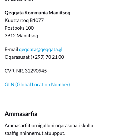
Qeqqata Kommunia Maniitsoq
Kuuttartoq B1077
Postboks 100
3912 Maniitsoq
E-mail
qeqqata@qeqqata.gl
Oqarasuaat (+299) 70 21 00
CVR. NR. 31290945
GLN (Global Location Number)
Ammasarfia
Ammasarfiit ornigulluni oqarasuaatikkullu
saaffiginninnernut atuupput.