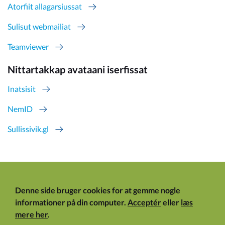
Atorfiit allagarsiussat
Sulisut webmailiat
Teamviewer
Nittartakkap avataani iserfissat
Inatsisit
NemID
Sullissivik.gl
Denne side bruger cookies for at gemme nogle
informationer på din computer.
Acceptér
eller
læs
mere her
.