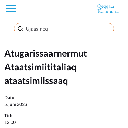
en
Innuttaasunut
Inuussutissarsiorneq
Atugarissaarnermut
Ataatsimiititaliaq
Politikki
ataatsimiissaaq
Takornariat
Dato:
5. juni 2023
Imminut sullinneq
Tid:
13:00