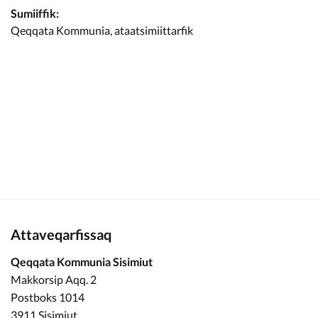
Kommunimi pilersaarut
Sumiiffik:
Qeqqata Kommunia, ataatsimiittarfik
Kommune pillugu
Attaveqarfissaq
Qeqqata Kommunia Sisimiut
Makkorsip Aqq. 2
Postboks 1014
3911 Sisimiut