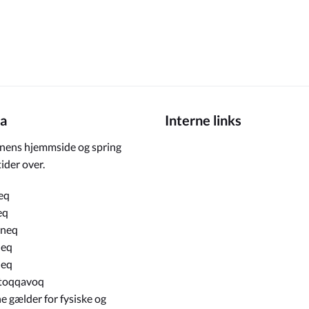
a
Interne links
ens hjemmside og spring
ider over.
eq
eq
rneq
neq
neq
toqqavoq
e gælder for fysiske og