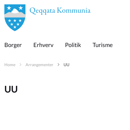
en
Borger
Borger
Erhverv
Politik
Turisme
Erhverv
Home
Arrangementer
UU
Politik
UU
Turisme
Kommuneplanen