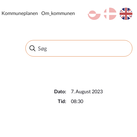
kl-GL
da
en
Kommuneplanen
Om_kommunen
Dato:
7. August 2023
Tid:
08:30