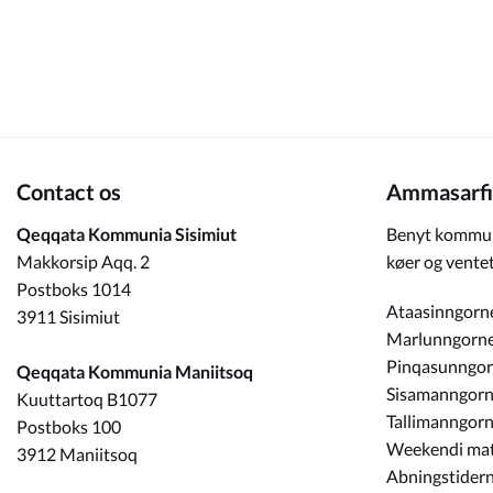
Om_kommunen
Contact os
Ammasarfi
Qeqqata Kommunia Sisimiut
Benyt kommun
Makkorsip Aqq. 2
køer og ventet
Postboks 1014
Ataasinngorn
3911 Sisimiut
Marlunngorn
Pinqasunngo
Qeqqata Kommunia Maniitsoq
Sisamanngor
Kuuttartoq B1077
Tallimanngor
Postboks 100
Weekendi ma
3912 Maniitsoq
Abningstidern