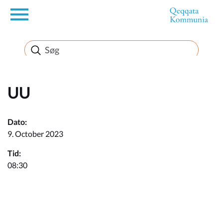
en
Borger
Erhverv
UU
Politik
Dato:
9. October 2023
Turisme
Tid:
08:30
Kommuneplanen