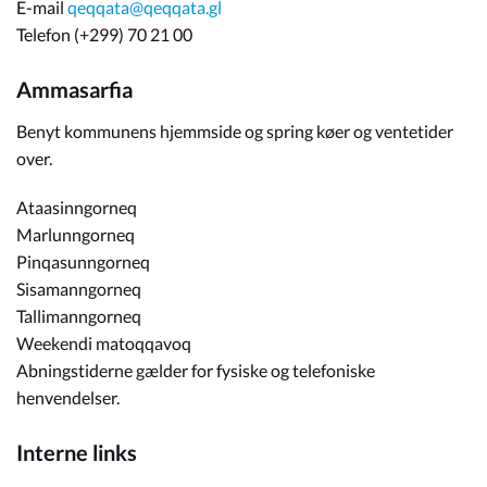
E-mail
qeqqata@qeqqata.gl
Telefon (+299) 70 21 00
Ammasarfia
Benyt kommunens hjemmside og spring køer og ventetider
over.
Ataasinngorneq
Marlunngorneq
Pinqasunngorneq
Sisamanngorneq
Tallimanngorneq
Weekendi matoqqavoq
Abningstiderne gælder for fysiske og telefoniske
henvendelser.
Interne links