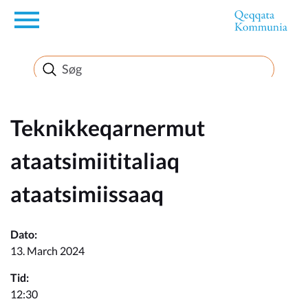
en
Borger
Erhverv
Teknikkeqarnermut
ataatsimiititaliaq
Politik
ataatsimiissaaq
Turisme
Dato:
13. March 2024
Tid:
Kommuneplanen
12:30