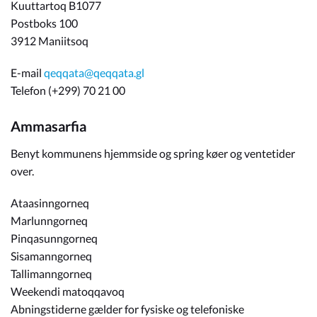
Kuuttartoq B1077
Postboks 100
3912 Maniitsoq
E-mail
qeqqata@qeqqata.gl
Telefon (+299) 70 21 00
Ammasarfia
Benyt kommunens hjemmside og spring køer og ventetider
over.
Ataasinngorneq
Marlunngorneq
Pinqasunngorneq
Sisamanngorneq
Tallimanngorneq
Weekendi matoqqavoq
Abningstiderne gælder for fysiske og telefoniske