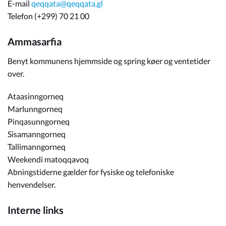
E-mail
qeqqata@qeqqata.gl
Telefon (+299) 70 21 00
Ammasarfia
Benyt kommunens hjemmside og spring køer og ventetider
over.
Ataasinngorneq
Marlunngorneq
Pinqasunngorneq
Sisamanngorneq
Tallimanngorneq
Weekendi matoqqavoq
Abningstiderne gælder for fysiske og telefoniske
henvendelser.
Interne links