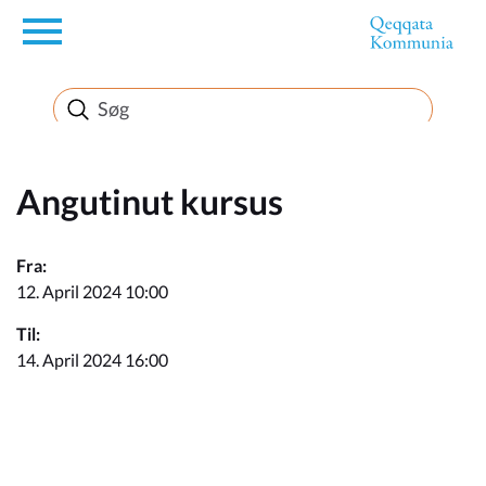
en
Borger
Erhverv
Angutinut kursus
Politik
Fra:
12. April 2024 10:00
Turisme
Til:
14. April 2024 16:00
Kommuneplanen