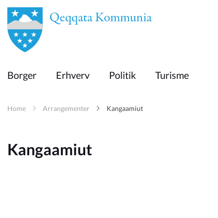
en
Borger
Borger
Erhverv
Politik
Turisme
Erhverv
Home
Arrangementer
Kangaamiut
Politik
Kangaamiut
Turisme
Kommuneplanen