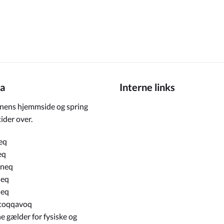
a
Interne links
ens hjemmside og spring
ider over.
eq
eq
rneq
neq
neq
toqqavoq
e gælder for fysiske og