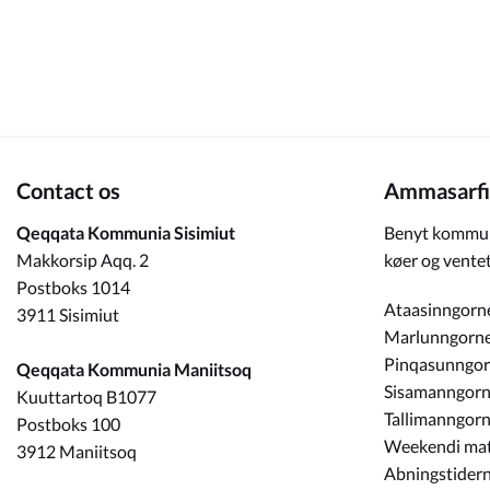
Om_kommunen
Contact os
Ammasarfi
Qeqqata Kommunia Sisimiut
Benyt kommun
Makkorsip Aqq. 2
køer og ventet
Postboks 1014
Ataasinngorn
3911 Sisimiut
Marlunngorn
Pinqasunngo
Qeqqata Kommunia Maniitsoq
Sisamanngor
Kuuttartoq B1077
Tallimanngor
Postboks 100
Weekendi ma
3912 Maniitsoq
Abningstidern