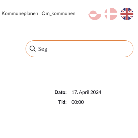
kl-GL
da
en
Kommuneplanen
Om_kommunen
Dato:
17. April 2024
Tid:
00:00