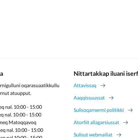
a
Nittartakkap iluani iser
rnigulluni oqarasuaatikkullu
Attavissaq
ernut atuupput.
Aaqqissuussat
q nal. 10:00 - 15:00
Sulisoqarnermi politikki
 nal. 10:00 - 15:00
rneq Matoqqavoq
Atorfiit allagarsiussat
q nal. 10:00 - 15:00
Sulisut webmailiat
eq nal 10:00 - 15:00