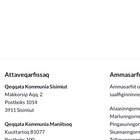
Kommunimi pilersaarut
Kommune pillugu
Attaveqarfissaq
Ammasarfi
Qeqqata Kommunia Sisimiut
Ammasarfiit o
Makkorsip Aqq. 2
saaffiginninn
Postboks 1014
Ataasinngorne
3911 Sisimiut
Marlunngorneq
Qeqqata Kommunia Maniitsoq
Pingasunngo
Kuuttartoq B1077
Sisamanngorne
Postboks 100
Tallimanngorn