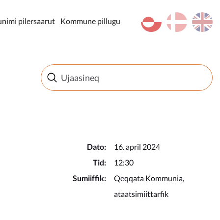
kl-GL
da
en
imi pilersaarut
Kommune pillugu
Dato:
16. april 2024
Tid:
12:30
Sumiiffik:
Qeqqata Kommunia,
ataatsimiittarfik