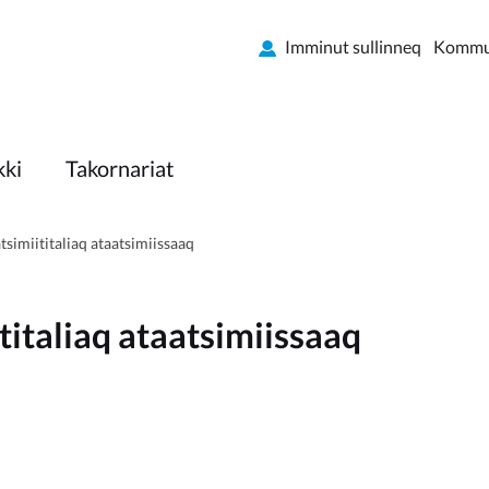
Imminut sullinneq
Kommun
kki
Takornariat
simiititaliaq ataatsimiissaaq
italiaq ataatsimiissaaq