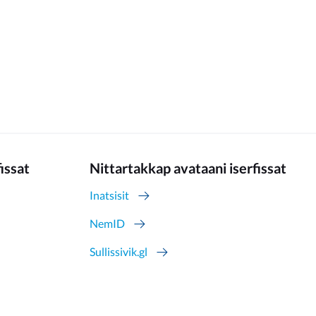
fissat
Nittartakkap avataani iserfissat
Inatsisit
NemID
Sullissivik.gl