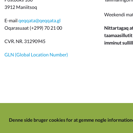
3912 Maniitsoq
Weekendi ma
E-mail
qeqqata@qeqqata.gl
Oqarasuaat (+299) 70 21 00
Nittartagaq at
taamaasillutit
CVR. NR. 31290945
imminut sullill
GLN (Global Location Number)
Denne side bruger cookies for at gemme nogle information