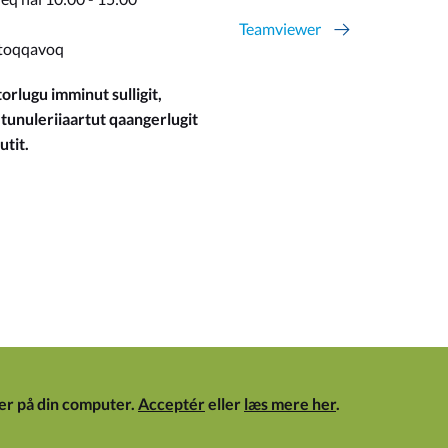
Teamviewer
toqqavoq
orlugu imminut sulligit,
 tunuleriiaartut qaangerlugit
utit.
er på din computer.
Acceptér
eller
læs mere her
.