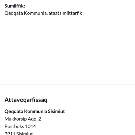
Kommunimi pilersaarut
Sumiiffik:
Qeqqata Kommunia, ataatsimiittarfik
Kommune pillugu
Attaveqarfissaq
Qeqqata Kommunia Sisimiut
Makkorsip Aqq. 2
Postboks 1014
3911 Sisimiut