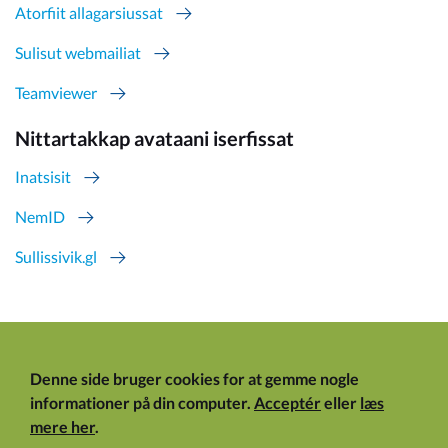
Atorfiit allagarsiussat
Sulisut webmailiat
Teamviewer
Nittartakkap avataani iserfissat
Inatsisit
NemID
Sullissivik.gl
Denne side bruger cookies for at gemme nogle
informationer på din computer.
Acceptér
eller
læs
mere her
.