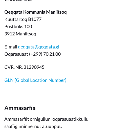
Qeqqata Kommunia Maniitsoq
Kuuttartoq B1077
Postboks 100
3912 Maniitsoq
E-mail
qeqqata@qeqqata.gl
Oqarasuaat (+299) 70 21 00
CVR. NR. 31290945
GLN (Global Location Number)
Ammasarfia
Ammasarfiit ornigulluni oqarasuaatikkullu
saaffiginninnernut atuupput.