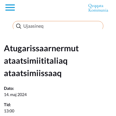
en
Innuttaasunut
Inuussutissarsiorneq
Atugarissaarnermut
ataatsimiititaliaq
Politikki
ataatsimiissaaq
Takornariat
Dato:
14. maj 2024
Imminut sullinneq
Tid:
13:00