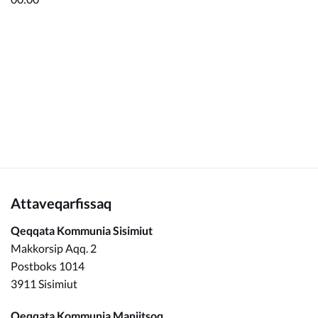
Kommunimi pilersaarut
Kommune pillugu
Attaveqarfissaq
Qeqqata Kommunia Sisimiut
Makkorsip Aqq. 2
Postboks 1014
3911 Sisimiut
Qeqqata Kommunia Maniitsoq