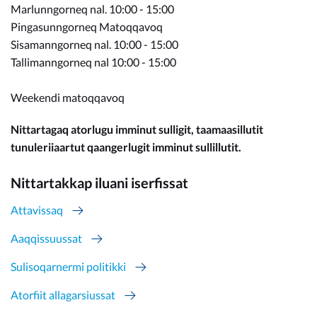
Marlunngorneq nal. 10:00 - 15:00
Pingasunngorneq Matoqqavoq
Sisamanngorneq nal. 10:00 - 15:00
Tallimanngorneq nal 10:00 - 15:00
Weekendi matoqqavoq
Nittartagaq atorlugu imminut sulligit, taamaasillutit
tunuleriiaartut qaangerlugit imminut sullillutit.
Nittartakkap iluani iserfissat
Attavissaq
Aaqqissuussat
Sulisoqarnermi politikki
Atorfiit allagarsiussat