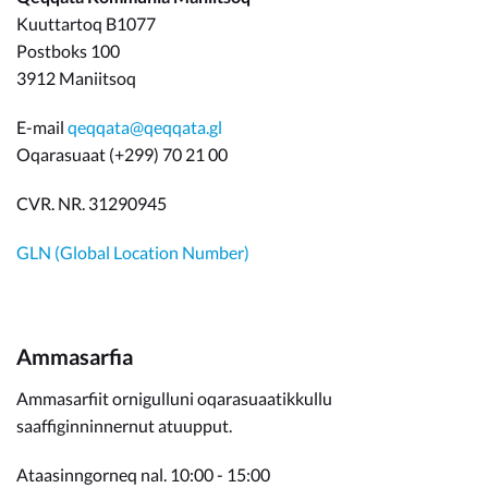
Kuuttartoq B1077
Postboks 100
3912 Maniitsoq
E-mail
qeqqata@qeqqata.gl
Oqarasuaat (+299) 70 21 00
CVR. NR. 31290945
GLN (Global Location Number)
Ammasarfia
Ammasarfiit ornigulluni oqarasuaatikkullu
saaffiginninnernut atuupput.
Ataasinngorneq nal. 10:00 - 15:00