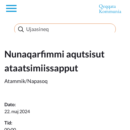
en
Innuttaasunut
Inuussutissarsiorneq
Nunaqarfimmi aqutsisut
ataatsimiissapput
Politikki
Atammik/Napasoq
Takornariat
Dato:
22. maj 2024
Imminut sullinneq
Tid:
00:00