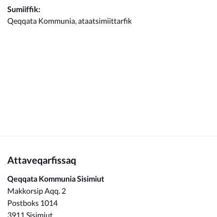
Kommunimi pilersaarut
Sumiiffik:
Qeqqata Kommunia, ataatsimiittarfik
Kommune pillugu
Attaveqarfissaq
Qeqqata Kommunia Sisimiut
Makkorsip Aqq. 2
Postboks 1014
3911 Sisimiut