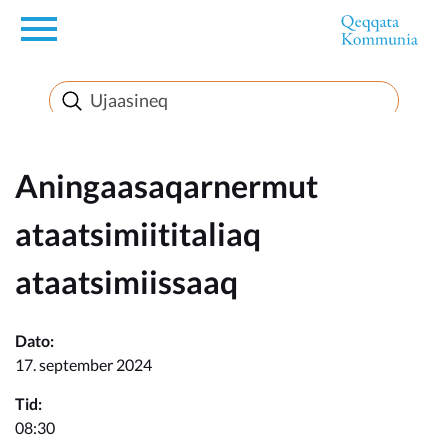
en
Innuttaasunut
Inuussutissarsiorneq
Aningaasaqarnermut
ataatsimiititaliaq
Politikki
ataatsimiissaaq
Takornariat
Dato:
17. september 2024
Imminut sullinneq
Tid:
08:30