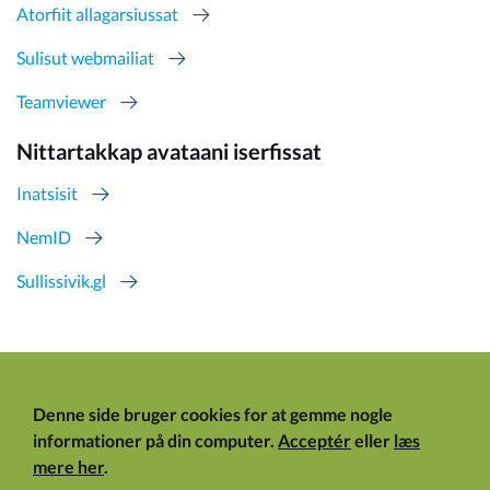
Atorfiit allagarsiussat
Sulisut webmailiat
Teamviewer
Nittartakkap avataani iserfissat
Inatsisit
NemID
Sullissivik.gl
Denne side bruger cookies for at gemme nogle
informationer på din computer.
Acceptér
eller
læs
mere her
.