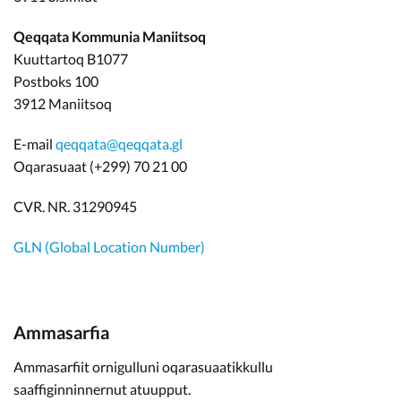
Qeqqata Kommunia Maniitsoq
Kuuttartoq B1077
Postboks 100
3912 Maniitsoq
E-mail
qeqqata@qeqqata.gl
Oqarasuaat (+299) 70 21 00
CVR. NR. 31290945
GLN (Global Location Number)
Ammasarfia
Ammasarfiit ornigulluni oqarasuaatikkullu
saaffiginninnernut atuupput.