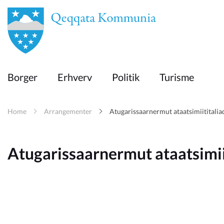
en
Borger
Borger
Erhverv
Politik
Turisme
Erhverv
Home
Arrangementer
Atugarissaarnermut ataatsimiititalia
Politik
Atugarissaarnermut ataatsimii
Turisme
Kommuneplanen