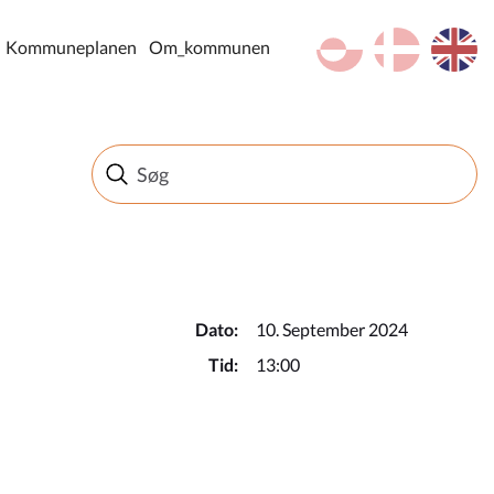
kl-GL
da
en
Kommuneplanen
Om_kommunen
Dato:
10. September 2024
Tid:
13:00