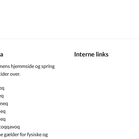
a
Interne links
ens hjemmside og spring
ider over.
eq
eq
rneq
neq
neq
toqqavoq
e gælder for fysiske og