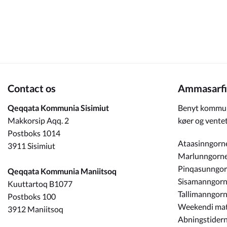
Om_kommunen
Contact os
Ammasarfi
Qeqqata Kommunia Sisimiut
Benyt kommun
Makkorsip Aqq. 2
køer og ventet
Postboks 1014
Ataasinngorn
3911 Sisimiut
Marlunngorn
Pinqasunngo
Qeqqata Kommunia Maniitsoq
Sisamanngor
Kuuttartoq B1077
Tallimanngor
Postboks 100
Weekendi ma
3912 Maniitsoq
Abningstidern