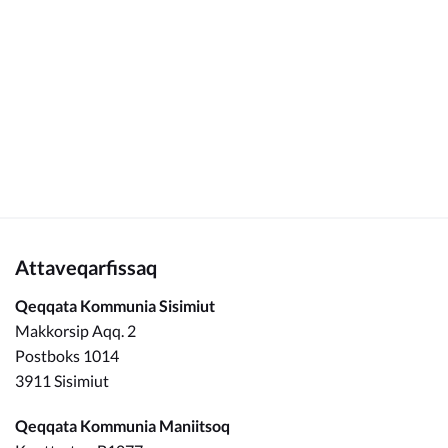
Kommunimi pilersaarut
Kommune pillugu
Attaveqarfissaq
Qeqqata Kommunia Sisimiut
Makkorsip Aqq. 2
Postboks 1014
3911 Sisimiut
Qeqqata Kommunia Maniitsoq