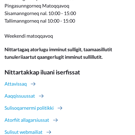
Pingasunngorneq Matoqqavoq
Sisamanngorneq nal. 10:00 - 15:00
Tallimanngorneq nal 10:00 - 15:00
Weekendi matoqqavoq
Nittartagaq atorlugu imminut sulligit, taamaasillutit
tunuleriiaartut qaangerlugit imminut sullillutit.
Nittartakkap iluani iserfissat
Attavissaq
Aaqqissuussat
Sulisoqarnermi politikki
Atorfiit allagarsiussat
Sulisut webmailiat