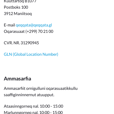
Kuuttartoq B1077
Postboks 100
3912 Maniitsoq
E-mail
qeqqata@qeqqata.gl
Oqarasuaat (+299) 70 21 00
CVR. NR. 31290945
GLN (Global Location Number)
Ammasarfia
Ammasarfiit ornigulluni oqarasuaatikkullu
saaffiginninnernut atuupput.
Ataasinngorneq nal. 10:00 - 15:00
Marlunngorneq nal. 10:00 - 15:00