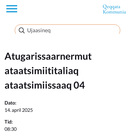
en
Innuttaasunut
Inuussutissarsiorneq
Atugarissaarnermut
ataatsimiititaliaq
Politikki
ataatsimiissaaq 04
Takornariat
Dato:
14. april 2025
Imminut sullinneq
Tid:
08:30