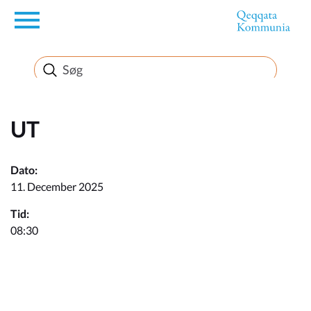
en
Borger
Erhverv
UT
Politik
Dato:
11. December 2025
Turisme
Tid:
08:30
Kommuneplanen