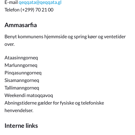
E-mail
qeqqata@qeqqata.gl
Telefon (+299) 70 21 00
Ammasarfia
Benyt kommunens hjemmside og spring køer og ventetider
over.
Ataasinngorneq
Marlunngorneq
Pinqasunngorneq
Sisamanngorneq
Tallimanngorneq
Weekendi matoqqavoq
Abningstiderne gælder for fysiske og telefoniske
henvendelser.
Interne links