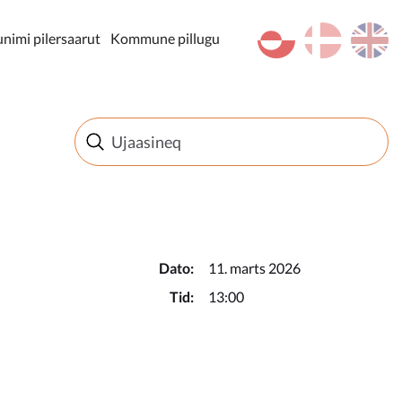
kl-GL
da
en
imi pilersaarut
Kommune pillugu
Dato:
11. marts 2026
Tid:
13:00