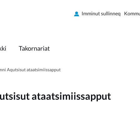
Imminut sullinneq
Kommun
kki
Takornariat
ni Aqutsisut ataatsimiissapput
tsisut ataatsimiissapput