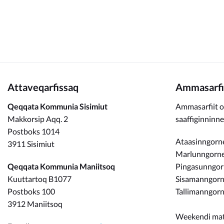
Kommunimi pilersaarut
Kommune pillugu
Attaveqarfissaq
Ammasarfi
Qeqqata Kommunia Sisimiut
Ammasarfiit o
Makkorsip Aqq. 2
saaffiginninn
Postboks 1014
Ataasinngorne
3911 Sisimiut
Marlunngorneq
Qeqqata Kommunia Maniitsoq
Pingasunngo
Kuuttartoq B1077
Sisamanngorne
Postboks 100
Tallimanngorn
3912 Maniitsoq
Weekendi ma