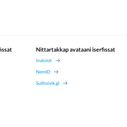
fissat
Nittartakkap avataani iserfissat
Inatsisit
NemID
Sullissivik.gl