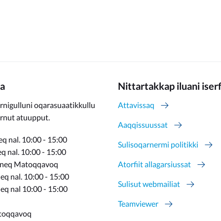
a
Nittartakkap iluani iser
rnigulluni oqarasuaatikkullu
Attavissaq
ernut atuupput.
Aaqqissuussat
q nal. 10:00 - 15:00
Sulisoqarnermi politikki
 nal. 10:00 - 15:00
rneq Matoqqavoq
Atorfiit allagarsiussat
q nal. 10:00 - 15:00
Sulisut webmailiat
eq nal 10:00 - 15:00
Teamviewer
toqqavoq