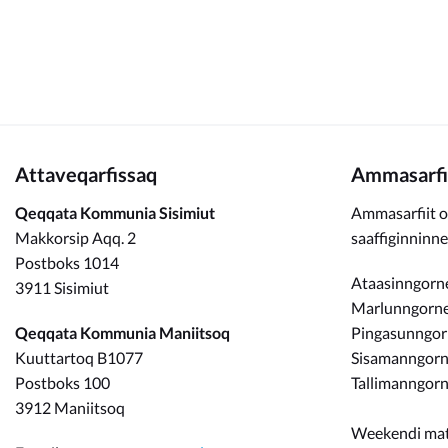
Kommunimi pilersaarut
Kommune pillugu
Attaveqarfissaq
Ammasarfi
Qeqqata Kommunia Sisimiut
Ammasarfiit o
Makkorsip Aqq. 2
saaffiginninn
Postboks 1014
Ataasinngorne
3911 Sisimiut
Marlunngorneq
Qeqqata Kommunia Maniitsoq
Pingasunngo
Kuuttartoq B1077
Sisamanngorne
Postboks 100
Tallimanngorn
3912 Maniitsoq
Weekendi ma