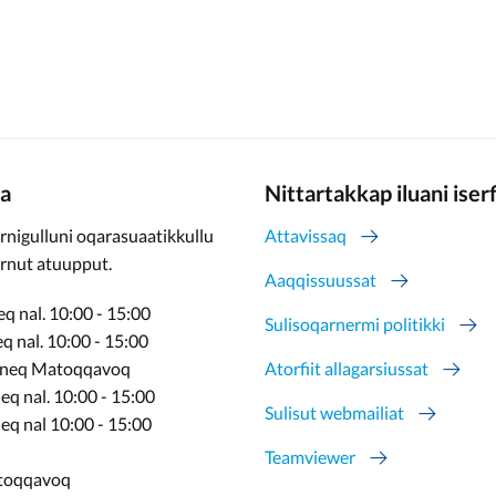
a
Nittartakkap iluani iser
rnigulluni oqarasuaatikkullu
Attavissaq
ernut atuupput.
Aaqqissuussat
q nal. 10:00 - 15:00
Sulisoqarnermi politikki
 nal. 10:00 - 15:00
rneq Matoqqavoq
Atorfiit allagarsiussat
q nal. 10:00 - 15:00
Sulisut webmailiat
eq nal 10:00 - 15:00
Teamviewer
toqqavoq