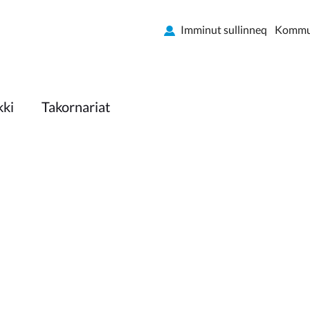
Imminut sullinneq
Kommun
kki
Takornariat