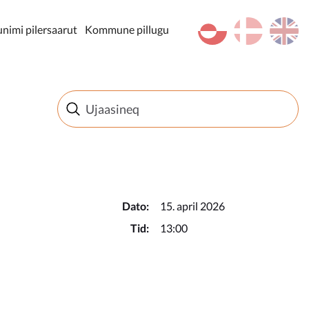
kl-GL
da
en
imi pilersaarut
Kommune pillugu
Dato:
15. april 2026
Tid:
13:00