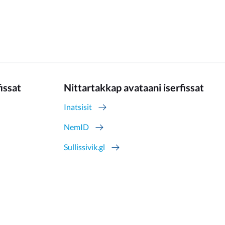
fissat
Nittartakkap avataani iserfissat
Inatsisit
NemID
Sullissivik.gl