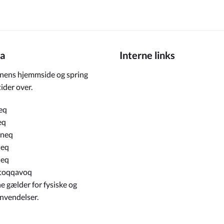
a
Interne links
ens hjemmside og spring
ider over.
eq
eq
rneq
neq
neq
toqqavoq
e gælder for fysiske og
envendelser.