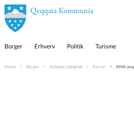
en
Borger
Borger
Erhverv
Politik
Turisme
Erhverv
Home
Borger
Arbejde_ledighed
Kurser
AMA ansgn
Politik
Turisme
Kommuneplanen