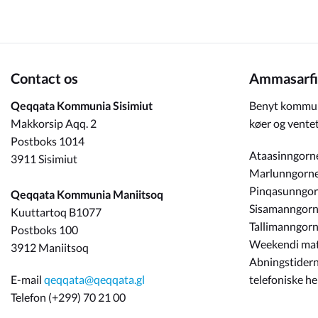
Om_kommunen
Contact os
Ammasarfi
Qeqqata Kommunia Sisimiut
Benyt kommun
Makkorsip Aqq. 2
køer og ventet
Postboks 1014
Ataasinngorn
3911 Sisimiut
Marlunngorn
Pinqasunngo
Qeqqata Kommunia Maniitsoq
Sisamanngor
Kuuttartoq B1077
Tallimanngor
Postboks 100
Weekendi ma
3912 Maniitsoq
Abningstidern
E-mail
qeqqata@qeqqata.gl
telefoniske h
Telefon (+299) 70 21 00