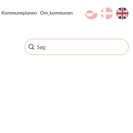
kl-GL
da
en
Kommuneplanen
Om_kommunen