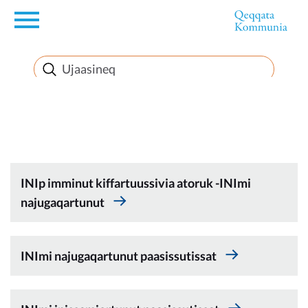
en
Innuttaasunut
Inuussutissarsiorneq
Politikki
INIp imminut kiffartuussivia atoruk -INImi
najugaqartunut
Takornariat
INImi najugaqartunut paasissutissat
Imminut sullinneq