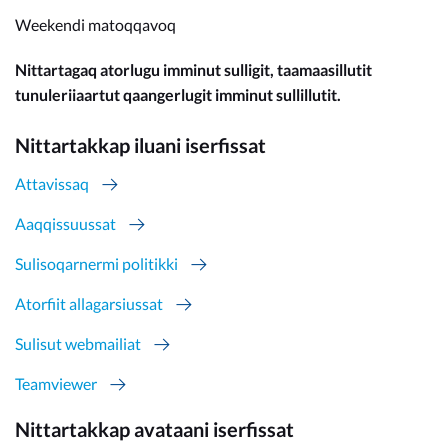
Weekendi matoqqavoq
Nittartagaq atorlugu imminut sulligit, taamaasillutit
tunuleriiaartut qaangerlugit imminut sullillutit.
Nittartakkap iluani iserfissat
Attavissaq
Aaqqissuussat
Sulisoqarnermi politikki
Atorfiit allagarsiussat
Sulisut webmailiat
Teamviewer
Nittartakkap avataani iserfissat