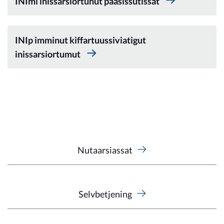
INImi inissarsiortunut paasissutissat
Kommunimi pilersaarut
Kommune pillugu
INIp imminut kiffartuussiviatigut
inissarsiortumut
Nutaarsiassat
Selvbetjening