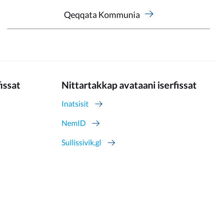
Qeqqata Kommunia
fissat
Nittartakkap avataani iserfissat
Inatsisit
NemID
Sullissivik.gl