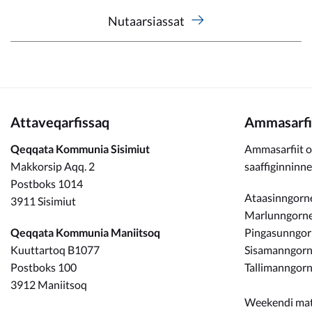
Nutaarsiassat
Attaveqarfissaq
Ammasarfi
Qeqqata Kommunia Sisimiut
Ammasarfiit o
Makkorsip Aqq. 2
saaffiginninn
Postboks 1014
Ataasinngorne
3911 Sisimiut
Marlunngorneq
Qeqqata Kommunia Maniitsoq
Pingasunngo
Kuuttartoq B1077
Sisamanngorne
Postboks 100
Tallimanngorn
3912 Maniitsoq
Weekendi ma