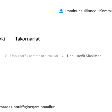
Imminut sullinneq
Kommun
kki
Takornariat
u
Unnuisarfik aamma ornittakkat
Unnuisarfik Maniitsoq
maasa unnuiffigineqarsinnaalluni.