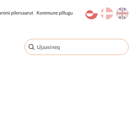
kl-GL
da
en
imi pilersaarut
Kommune pillugu