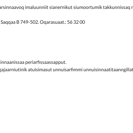
arsinnaavoq imaluunniit sianernikut siumoortumik takkunnissaq 
 Saqqaa B 749-502. Oqarasuaat.: 56 32 00
sinnaanissaa periarfissaassapput.
gajaarniutinik atuisimasut unnuisarfimmi unnuisinnaatitaanngillat