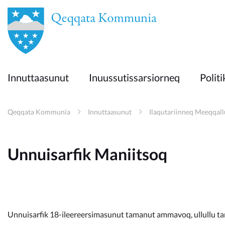
en
Innuttaasunut
Innuttaasunut
Inuussutissarsiorneq
Politi
Inuussutissarsiorneq
Qeqqata Kommunia
Innuttaasunut
Ilaqutariinneq Meeqqall
Politikki
Unnuisarfik Maniitsoq
Takornariat
Imminut sullinneq
Unnuisarfik 18-ileereersimasunut tamanut ammavoq, ullullu ta