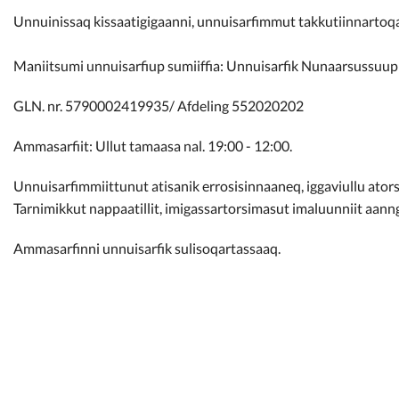
Kommunimi pilersaarut
Unnuinissaq kissaatigigaanni, unnuisarfimmut takkutiinnartoq
Kommune pillugu
Maniitsumi unnuisarfiup sumiiffia: Unnuisarfik Nunaarsussuup
GLN. nr. 5790002419935/ Afdeling
552020202
Ammasarfiit: Ullut tamaasa nal. 19:00 - 12:00.
Unnuisarfimmiittunut atisanik errosisinnaaneq, iggaviullu ator
Tarnimikkut nappaatillit, imigassartorsimasut imaluunniit aann
Ammasarfinni unnuisarfik sulisoqartassaaq.