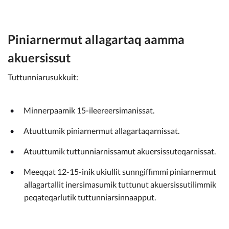
Piniarnermut allagartaq aamma
akuersissut
Tuttunniarusukkuit:
Minnerpaamik 15-ileereersimanissat.
Atuuttumik piniarnermut allagartaqarnissat.
Atuuttumik tuttunniarnissamut akuersissuteqarnissat.
Meeqqat 12-15-inik ukiullit sunngiffimmi piniarnermut
allagartallit inersimasumik tuttunut akuersissutilimmik
peqateqarlutik tuttunniarsinnaapput.