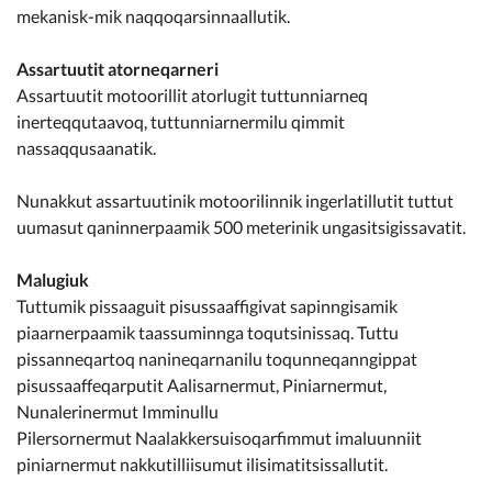
mekanisk-mik naqqoqarsinnaallutik.
Assartuutit atorneqarneri
Assartuutit motoorillit atorlugit tuttunniarneq
inerteqqutaavoq, tuttunniarnermilu qimmit
nassaqqusaanatik.
Nunakkut assartuutinik motoorilinnik ingerlatillutit tuttut
uumasut qaninnerpaamik 500 meterinik ungasitsigissavatit.
Malugiuk
Tuttumik pissaaguit pisussaaffigivat sapinngisamik
piaarnerpaamik taassuminnga toqutsinissaq. Tuttu
pissanneqartoq nanineqarnanilu toqunneqanngippat
pisussaaffeqarputit Aalisarnermut, Piniarnermut,
Nunalerinermut Imminullu
Pilersornermut Naalakkersuisoqarfimmut imaluunniit
piniarnermut nakkutilliisumut ilisimatitsissallutit.