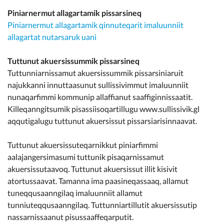
Piniarnermut allagartamik pissarsineq
Piniarnermut allagartamik qinnuteqarit imaluunniit
allagartat nutarsaruk uani
Tuttunut akuersissummik pissarsineq
Tuttunniarnissamut akuersissummik pissarsiniaruit
najukkanni innuttaasunut sullissivimmut imaluunniit
nunaqarfimmi kommunip allaffianut saaffiginnissaatit.
Killeqanngitsumik pisassiisoqartillugu www.sullissivik.gl
aqqutigalugu tuttunut akuersissut pissarsiarisinnaavat.
Tuttunut akuersissuteqarnikkut piniarfimmi
aalajangersimasumi tuttunik pisaqarnissamut
akuersissutaavoq. Tuttunut akuersissut illit kisivit
atortussaavat. Tamanna ima paasineqassaaq, allamut
tuneqqusaanngilaq imaluunniit allamut
tunniuteqqusaanngilaq. Tuttunniartillutit akuersissutip
nassarnissaanut pisussaaffeqarputit.