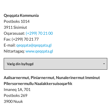
Qeqqata Kommunia
Postboks 1014
3911 Sisimiut
Oqarasuaat:
(+299) 70 21 00
Fax: (+299) 70 21 77
E-mail:
qeqqata@qeqqata.gl
Nittartagaq:
www.qeqqata.gl
Aalisarnermut, Piniarnermut, Nunalerinermut Imminut
Pilersornermullu Naalakkersuisoqarfik
Imaneq 1A, 701
Postboks 269
3900 Nuuk