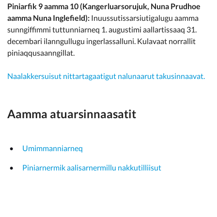
Piniarfik 9 aamma 10 (Kangerluarsorujuk, Nuna Prudhoe
aamma Nuna Inglefield):
Inuussutissarsiutigalugu aamma
sunngiffimmi tuttunniarneq 1. augustimi aallartissaaq 31.
decembari ilanngullugu ingerlassalluni. Kulavaat norrallit
piniaqqusaanngillat.
Naalakkersuisut nittartagaatigut nalunaarut takusinnaavat.
Aamma atuarsinnaasatit
Umimmanniarneq
Piniarnermik aalisarnermillu nakkutilliisut