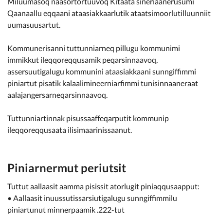
Miluumasoq naasortortuuvoq Kitaata sineriaanerusumi
Kommunimi pilersaarut
Qaanaallu eqqaani ataasiakkaarlutik ataatsimoorlutilluunniit
uumasuusartut.
Kommune pillugu
Kommunerisanni tuttunniarneq pillugu kommunimi
immikkut ileqqoreqqusamik peqarsinnaavoq,
assersuutigalugu kommunini ataasiakkaani sunngiffimmi
piniartut pisatik kalaalimineerniarfimmi tunisinnaaneraat
aalajangersarneqarsinnaavoq.
Tuttunniartinnak pisussaaffeqarputit kommunip
ileqqoreqqusaata ilisimaarinissaanut.
Piniarnermut periutsit
Tuttut aallaasit aamma pisissit atorlugit piniaqqusaapput:
• Aallaasit inuussutissarsiutigalugu sunngiffimmilu
piniartunut minnerpaamik .222-tut