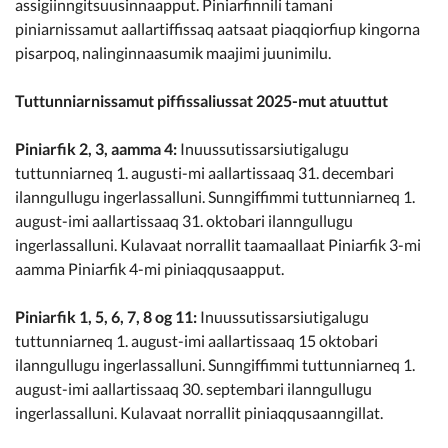
assigiinngitsuusinnaapput. Piniarfinnili tamani
piniarnissamut aallartiffissaq aatsaat piaqqiorfiup kingorna
pisarpoq, nalinginnaasumik maajimi juunimilu.
Tuttunniarnissamut piffissaliussat 2025-mut atuuttut
Piniarfik 2, 3, aamma 4:
Inuussutissarsiutigalugu
tuttunniarneq 1. augusti-mi aallartissaaq 31. decembari
ilanngullugu ingerlassalluni. Sunngiffimmi tuttunniarneq 1.
august-imi aallartissaaq 31. oktobari ilanngullugu
ingerlassalluni. Kulavaat norrallit taamaallaat Piniarfik 3-mi
aamma Piniarfik 4-mi piniaqqusaapput.
Piniarfik 1, 5, 6, 7, 8 og 11:
Inuussutissarsiutigalugu
tuttunniarneq 1. august-imi aallartissaaq 15 oktobari
ilanngullugu ingerlassalluni. Sunngiffimmi tuttunniarneq 1.
august-imi aallartissaaq 30. septembari ilanngullugu
ingerlassalluni. Kulavaat norrallit piniaqqusaanngillat.