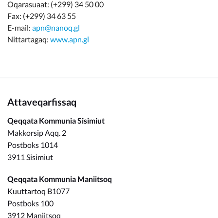
Oqarasuaat: (+299) 34 50 00
Fax: (+299) 34 63 55
E-mail:
apn@nanoq.gl
Nittartagaq:
www.apn.gl
Attaveqarfissaq
Qeqqata Kommunia Sisimiut
Makkorsip Aqq. 2
Postboks 1014
3911 Sisimiut
Qeqqata Kommunia Maniitsoq
Kuuttartoq B1077
Postboks 100
3912 Maniitsoq