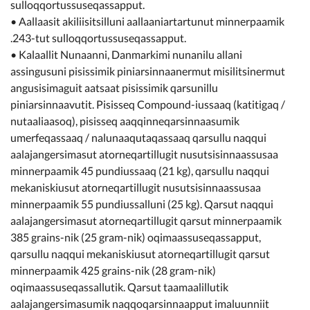
sulloqqortussuseqassapput.
• Aallaasit akiliisitsilluni aallaaniartartunut minnerpaamik
.243-tut sulloqqortussuseqassapput.
• Kalaallit Nunaanni, Danmarkimi nunanilu allani
assingusuni pisissimik piniarsinnaanermut misilitsinermut
angusisimaguit aatsaat pisissimik qarsunillu
piniarsinnaavutit. Pisisseq Compound-iussaaq (katitigaq /
nutaaliaasoq), pisisseq aaqqinneqarsinnaasumik
umerfeqassaaq / nalunaaqutaqassaaq qarsullu naqqui
aalajangersimasut atorneqartillugit nusutsisinnaassusaa
minnerpaamik 45 pundiussaaq (21 kg), qarsullu naqqui
mekaniskiusut atorneqartillugit nusutsisinnaassusaa
minnerpaamik 55 pundiussalluni (25 kg). Qarsut naqqui
aalajangersimasut atorneqartillugit qarsut minnerpaamik
385 grains-nik (25 gram-nik) oqimaassuseqassapput,
qarsullu naqqui mekaniskiusut atorneqartillugit qarsut
minnerpaamik 425 grains-nik (28 gram-nik)
oqimaassuseqassallutik. Qarsut taamaalillutik
aalajangersimasumik naqqoqarsinnaapput imaluunniit