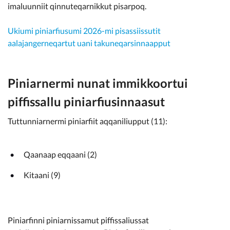
imaluunniit qinnuteqarnikkut pisarpoq.
Ukiumi piniarfiusumi 2026-mi pisassiissutit
aalajangerneqartut uani takuneqarsinnaapput
Piniarnermi nunat immikkoortui
piffissallu piniarfiusinnaasut
Tuttunniarnermi piniarfiit aqqaniliupput (11):
Qaanaap eqqaani (2)
Kitaani (9)
Piniarfinni piniarnissamut piffissaliussat