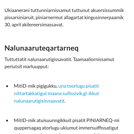
Ukiaanerani tuttunniarnissamut tuttunut akuersissummik
pissarsiniaruit, piniarnermut allagartat kingusinnerpaamik
30. april akilereersimassavat.
Nalunaaruteqartarneq
Tuttuttatit nalunaarutigissavatit. Taamaaliornissamut
periutsit marluupput:
MitID-mik pigigukku,
una toorlugu pisatit
nittartakkatigut maana sullissivik.gl-ikkut
nalunaarutigisinnaavatit
.
MitID-mik atuisuunngikkuit pisatit PINIARNEQ-mi
quppersagaq atorlugu ukiumut immersuiffissatigut