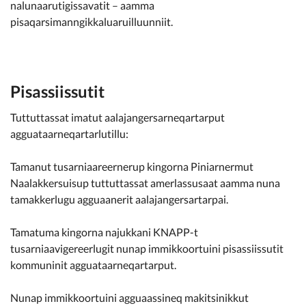
nalunaarutigissavatit – aamma
pisaqarsimanngikkaluaruilluunniit.
Pisassiissutit
Tuttuttassat imatut aalajangersarneqartarput
agguataarneqartarlutillu:
Tamanut tusarniaareernerup kingorna Piniarnermut
Naalakkersuisup tuttuttassat amerlassusaat aamma nuna
tamakkerlugu agguaanerit aalajangersartarpai.
Tamatuma kingorna najukkani KNAPP-t
tusarniaavigereerlugit nunap immikkoortuini pisassiissutit
kommuninit agguataarneqartarput.
Nunap immikkoortuini agguaassineq makitsinikkut