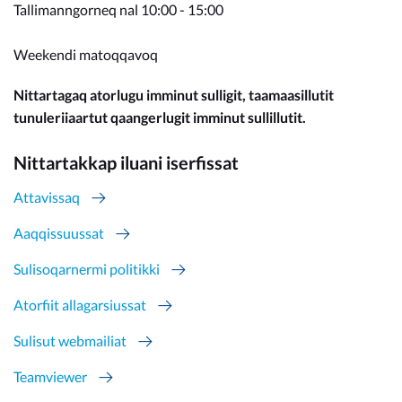
Tallimanngorneq nal 10:00 - 15:00
Weekendi matoqqavoq
Nittartagaq atorlugu imminut sulligit, taamaasillutit
tunuleriiaartut qaangerlugit imminut sullillutit.
Nittartakkap iluani iserfissat
Attavissaq
Aaqqissuussat
Sulisoqarnermi politikki
Atorfiit allagarsiussat
Sulisut webmailiat
Teamviewer