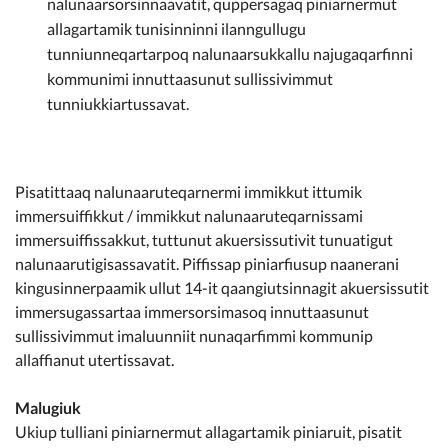
nalunaarsorsinnaavatit, quppersagaq piniarnermut
allagartamik tunisinninni ilanngullugu
tunniunneqartarpoq nalunaarsukkallu najugaqarfinni
kommunimi innuttaasunut sullissivimmut
tunniukkiartussavat.
Pisatittaaq nalunaaruteqarnermi immikkut ittumik
immersuiffikkut / immikkut nalunaaruteqarnissami
immersuiffissakkut, tuttunut akuersissutivit tunuatigut
nalunaarutigisassavatit. Piffissap piniarfiusup naanerani
kingusinnerpaamik ullut 14-it qaangiutsinnagit akuersissutit
immersugassartaa immersorsimasoq innuttaasunut
sullissivimmut imaluunniit nunaqarfimmi kommunip
allaffianut utertissavat.
Malugiuk
Ukiup tulliani piniarnermut allagartamik piniaruit, pisatit