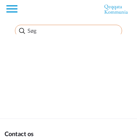
en
Borger
Erhverv
Politik
Turisme
Kommuneplanen
Contact os