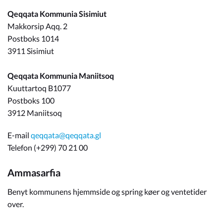
Qeqqata Kommunia Sisimiut
Om_kommunen
Makkorsip Aqq. 2
Postboks 1014
3911 Sisimiut
Qeqqata Kommunia Maniitsoq
Kuuttartoq B1077
Postboks 100
3912 Maniitsoq
E-mail
qeqqata@qeqqata.gl
Telefon (+299) 70 21 00
Ammasarfia
Benyt kommunens hjemmside og spring køer og ventetider
over.