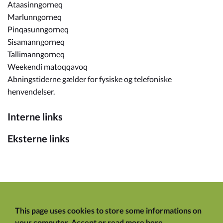
Ataasinngorneq
Marlunngorneq
Pinqasunngorneq
Sisamanngorneq
Tallimanngorneq
Weekendi matoqqavoq
Abningstiderne gælder for fysiske og telefoniske
henvendelser.
Interne links
Eksterne links
This page uses cookies to store some informations on
your computer.
Accept
or
read more here
.