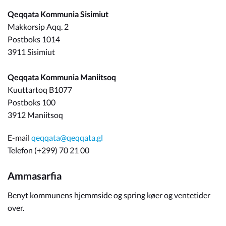
Qeqqata Kommunia Sisimiut
Om_kommunen
Makkorsip Aqq. 2
Postboks 1014
3911 Sisimiut
Qeqqata Kommunia Maniitsoq
Kuuttartoq B1077
Postboks 100
3912 Maniitsoq
E-mail
qeqqata@qeqqata.gl
Telefon (+299) 70 21 00
Ammasarfia
Benyt kommunens hjemmside og spring køer og ventetider
over.