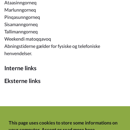
Ataasinngorneq
Marlunngorneq
Pinqasunngorneq
Sisamanngorneq
Tallimanngorneq
Weekendi matoqqavoq
Abningstiderne gælder for fysiske og telefoniske
henvendelser.
Interne links
Eksterne links
This page uses cookies to store some informations on
your computer.
Accept
or
read more here
.