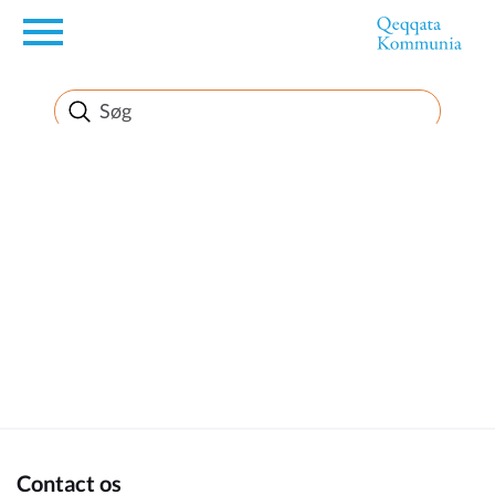
en
Borger
Erhverv
Politik
Turisme
Kommuneplanen
Contact os