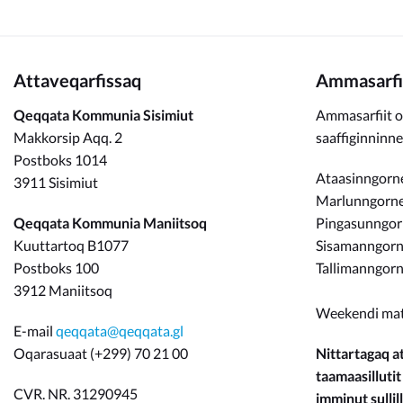
Attaveqarfissaq
Ammasarfi
Qeqqata Kommunia Sisimiut
Ammasarfiit o
Makkorsip Aqq. 2
saaffiginninn
Postboks 1014
Ataasinngorne
3911 Sisimiut
Marlunngorneq
Qeqqata Kommunia Maniitsoq
Pingasunngo
Kuuttartoq B1077
Sisamanngorne
Postboks 100
Tallimanngorn
3912 Maniitsoq
Weekendi ma
E-mail
qeqqata@qeqqata.gl
Oqarasuaat (+299) 70 21 00
Nittartagaq at
taamaasillutit
CVR. NR. 31290945
imminut sullill