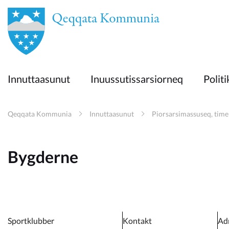
en
Innuttaasunut
Innuttaasunut
Inuussutissarsiorneq
Politi
Inuussutissarsiorneq
Qeqqata Kommunia
Innuttaasunut
Piorsarsimassuseq, time
Politikki
Bygderne
Takornariat
Imminut sullinneq
Sportklubber
Kontakt
Ad