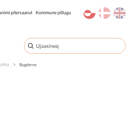
kl-GL
da
en
imi pilersaarut
Kommune pillugu
iffiit
Bygderne