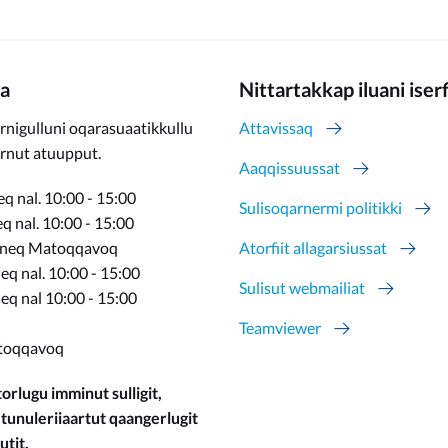
a
Nittartakkap iluani iser
rnigulluni oqarasuaatikkullu
Attavissaq
ernut atuupput.
Aaqqissuussat
q nal. 10:00 - 15:00
Sulisoqarnermi politikki
 nal. 10:00 - 15:00
rneq Matoqqavoq
Atorfiit allagarsiussat
q nal. 10:00 - 15:00
Sulisut webmailiat
eq nal 10:00 - 15:00
Teamviewer
toqqavoq
orlugu imminut sulligit,
 tunuleriiaartut qaangerlugit
utit.