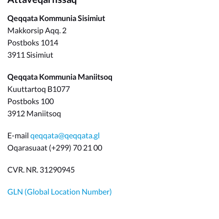
Qeqqata Kommunia Sisimiut
Makkorsip Aqq. 2
Postboks 1014
3911 Sisimiut
Qeqqata Kommunia Maniitsoq
Kuuttartoq B1077
Postboks 100
3912 Maniitsoq
E-mail
qeqqata@qeqqata.gl
Oqarasuaat (+299) 70 21 00
CVR. NR. 31290945
GLN (Global Location Number)