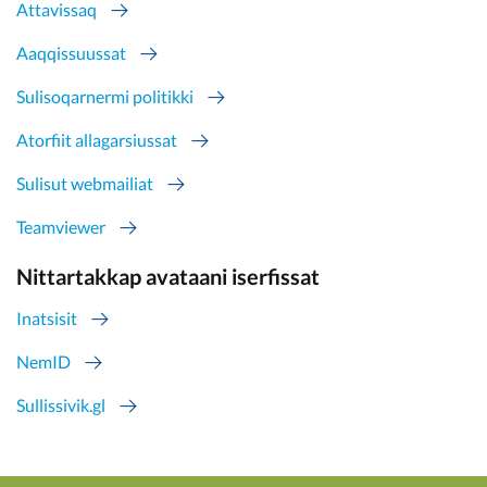
Attavissaq
Aaqqissuussat
Sulisoqarnermi politikki
Atorfiit allagarsiussat
Sulisut webmailiat
Teamviewer
Nittartakkap avataani iserfissat
Inatsisit
NemID
Sullissivik.gl