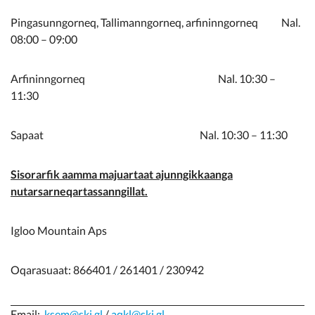
Pingasunngorneq, Tallimanngorneq, arfininngorneq Nal.
08:00 – 09:00
Arfininngorneq Nal. 10:30 –
11:30
Sapaat Nal. 10:30 – 11:30
Sisorarfik aamma majuartaat ajunngikkaanga
nutarsarneqartassanngillat.
Igloo Mountain Aps
Oqarasuaat: 866401 / 261401 / 230942
Email:
ksem@ski.gl
/
aqkl@ski.gl