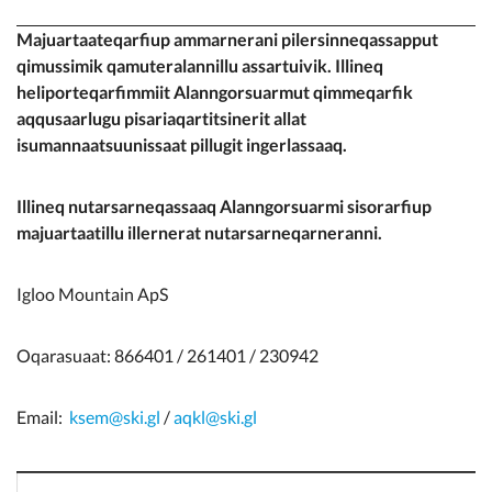
Majuartaateqarfiup ammarnerani pilersinneqassapput
qimussimik qamuteralannillu assartuivik. Illineq
heliporteqarfimmiit Alanngorsuarmut qimmeqarfik
aqqusaarlugu pisariaqartitsinerit allat
isumannaatsuunissaat pillugit ingerlassaaq.
Illineq nutarsarneqassaaq Alanngorsuarmi sisorarfiup
majuartaatillu illernerat nutarsarneqarneranni.
Igloo Mountain ApS
Oqarasuaat: 866401 / 261401 / 230942
Email:
ksem@ski.gl
/
aqkl@ski.gl