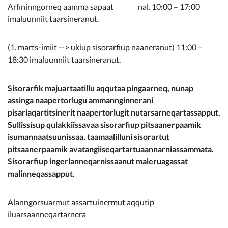
Kommunimi pilersaarut
Arfininngorneq aamma sapaat nal. 10:00 – 17:00
imaluunniit taarsineranut.
Kommune pillugu
(1. marts-imiit --> ukiup sisorarfiup naaneranut) 11:00 –
18:30 imaluunniit taarsineranut.
Sisorarfik majuartaatillu aqqutaa pingaarneq, nunap
assinga naapertorlugu ammannginnerani
pisariaqartitsinerit naapertorlugit nutarsarneqartassapput.
Sullissisup qulakkiissavaa sisorarfiup pitsaanerpaamik
isumannaatsuunissaa, taamaalilluni sisorartut
pitsaanerpaamik avatangiiseqartartuaannarniassammata.
Sisorarfiup ingerlanneqarnissaanut maleruagassat
malinneqassapput.
Alanngorsuarmut assartuinermut aqqutip
iluarsaanneqartarnera