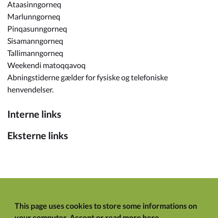
Ataasinngorneq
Marlunngorneq
Pinqasunngorneq
Sisamanngorneq
Tallimanngorneq
Weekendi matoqqavoq
Abningstiderne gælder for fysiske og telefoniske
henvendelser.
Interne links
Eksterne links
This page uses cookies to store some informations on
your computer.
Accept
or
read more here
.