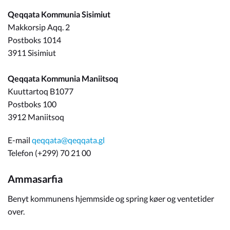
Qeqqata Kommunia Sisimiut
Om_kommunen
Makkorsip Aqq. 2
Postboks 1014
3911 Sisimiut
Qeqqata Kommunia Maniitsoq
Kuuttartoq B1077
Postboks 100
3912 Maniitsoq
E-mail
qeqqata@qeqqata.gl
Telefon (+299) 70 21 00
Ammasarfia
Benyt kommunens hjemmside og spring køer og ventetider
over.