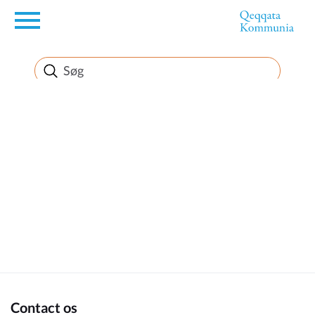
en
Borger
Erhverv
Politik
Turisme
Kommuneplanen
Contact os